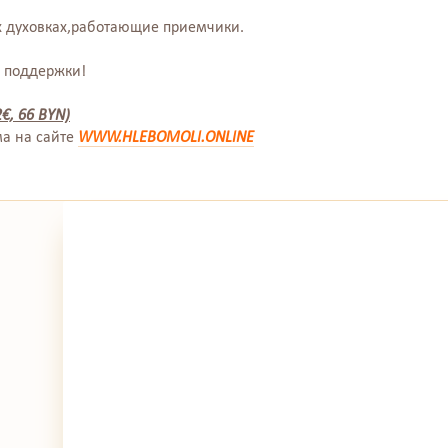
х духовках,работающие приемчики.
а поддержки!
2€, 66 BYN)
ма на сайте
WWW.HLEBOMOLI.ONLINE