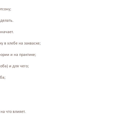
тсону;
сделать.
значает.
 в хлебе на закваске;
ории и на практике;
оба) и для чего;
ба;
на что влияет.