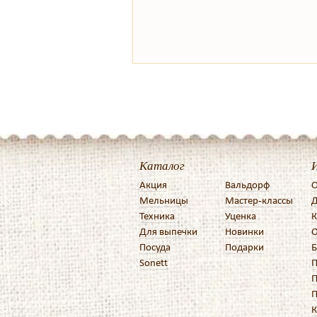
Каталог
Акция
Вальдорф
О
Мельницы
Мастер-классы
Д
Техника
Уценка
К
Для выпечки
Новинки
О
Посуда
Подарки
Б
Sonett
П
П
П
К