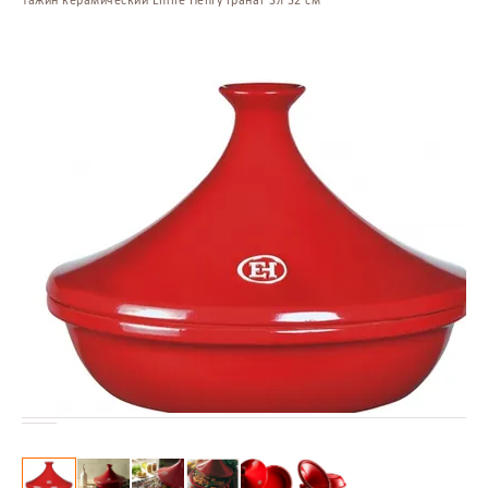
Тажин керамический Emile Henry гранат 3л 32 см