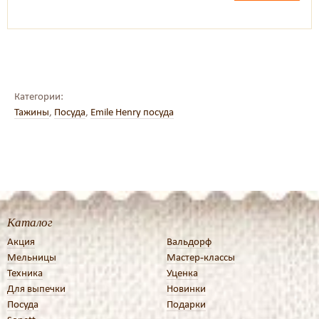
Категории:
Тажины
,
Посуда
,
Emile Henry посуда
Каталог
Акция
Вальдорф
Мельницы
Мастер-классы
Техника
Уценка
Для выпечки
Новинки
Посуда
Подарки