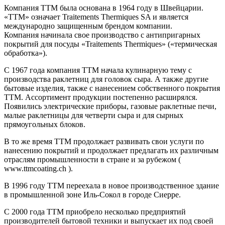
Компания ТТМ была основана в 1964 году в Швейцарии.
«TTM» означает Traitements Thermiques SA и является
международно защищенным брендом компании.
Компания начинала свое производство с антипригарных
покрытий для посуды «Traitements Thermiques» («термическая
обработка»).
С 1967 года компания ТТМ начала кулинарную тему с
производства раклетниц для головок сыра. А также другие
бытовые изделия, также с нанесением собственного покрытия
ТТМ. Ассортимент продукции постепенно расширялся.
Появились электрические приборы, газовые раклетные печи,
малые раклетницы для четверти сыра и для сырных
прямоугольных блоков.
В то же время TTM продолжает развивать свои услуги по
нанесению покрытий и продолжает предлагать их различным
отраслям промышленности в стране и за рубежом (
www.ttmcoating.ch ).
В 1996 году ТТМ переехала в новое производственное здание
в промышленной зоне Иль-Сокол в городе Сиерре.
С 2000 года TTM приобрело несколько предприятий
производителей бытовой техники и выпускает их под своей