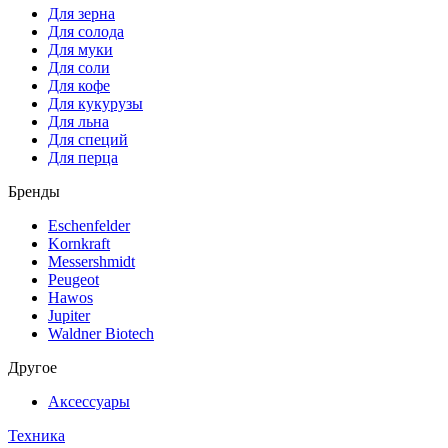
Для зерна
Для солода
Для муки
Для соли
Для кофе
Для кукурузы
Для льна
Для специй
Для перца
Бренды
Eschenfelder
Kornkraft
Messershmidt
Peugeot
Hawos
Jupiter
Waldner Biotech
Другое
Аксессуары
Техника