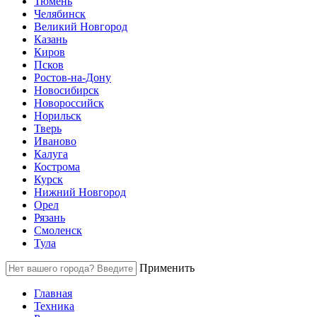
Тюмень
Челябинск
Великий Новгород
Казань
Киров
Псков
Ростов-на-Дону
Новосибирск
Новороссийск
Норильск
Тверь
Иваново
Калуга
Кострома
Курск
Нижний Новгород
Орел
Рязань
Смоленск
Тула
Применить
Главная
Техника