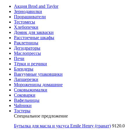
Акция Brod and Taylor
Зернодавилки
Проращиватели
Тестомесы
Хлебопечки
Домик для закваски
Расстоечные шкафы
Раклетницы
Дегидраторы
Маслопрессы
Печи
Тёрки и резчики
Блендеры
Вакуумные упаковщики
Лапшерезки
Мороженицы домашние
Соковыжималки
Соковарки
Вафельницы
Чайники
Тостеры
Специальное предложение
Бутылка для масла и уксуса Emile Henry (гранат)
9120.0