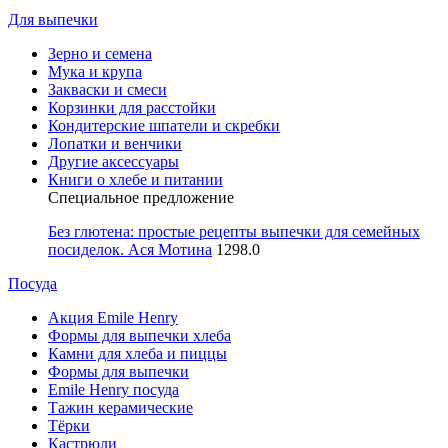
Для выпечки
Зерно и семена
Мука и крупа
Закваски и смеси
Корзинки для расстойки
Кондитерские шпатели и скребки
Лопатки и венчики
Другие аксессуары
Книги о хлебе и питании
Специальное предложение
Без глютена: простые рецепты выпечки для семейных
посиделок. Ася Мотина
1298.0
Посуда
Акция Emile Henry
Формы для выпечки хлеба
Камни для хлеба и пиццы
Формы для выпечки
Emile Henry посуда
Тажин керамические
Тёрки
Кастрюли