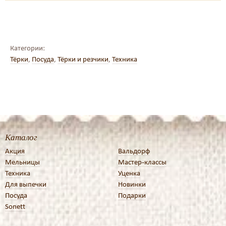
Категории:
Тёрки
,
Посуда
,
Тёрки и резчики
,
Техника
Каталог
Акция
Вальдорф
Мельницы
Мастер-классы
Техника
Уценка
Для выпечки
Новинки
Посуда
Подарки
Sonett