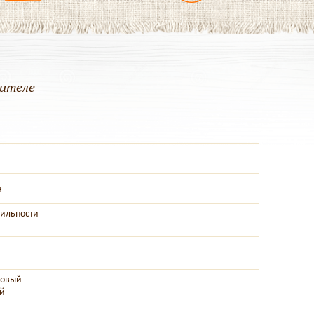
дителе
а
бильности
зовый
ой