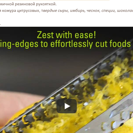
омичной резиновой рукояткой.
я кожура цитрусовых, т
вердые сыры, имбирь, чеснок, специи, шокол
.