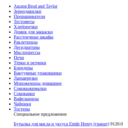
Акция Brod and Taylor
Зернодавилки
Проращиватели
Тестомесы
Хлебопечки
Домик для закваски
Расстоечные шкафы
Раклетницы
Дегидраторы
Маслопрессы
Печи
Тёрки и резчики
Блендеры
Вакуумные упаковщики
Лапшерезки
Мороженицы домашние
Соковыжималки
Соковарки
Вафельницы
Чайники
Тостеры
Специальное предложение
Бутылка для масла и уксуса Emile Henry (гранат)
9120.0