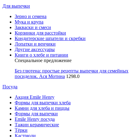
Для выпечки
Зерно и семена
Мука и крупа
Закваски и смеси
Корзинки для расстойки
Кондитерские шпатели и скребки
Лопатки и венчики
Другие аксессуары
Книги о хлебе и питании
Специальное предложение
Без глютена: простые рецепты выпечки для семейных
посиделок. Ася Мотина
1298.0
Посуда
Акция Emile Henry
Формы для выпечки хлеба
Камни для хлеба и пиццы
Формы для выпечки
Emile Henry посуда
Тажин керамические
Тёрки
Кастрюли