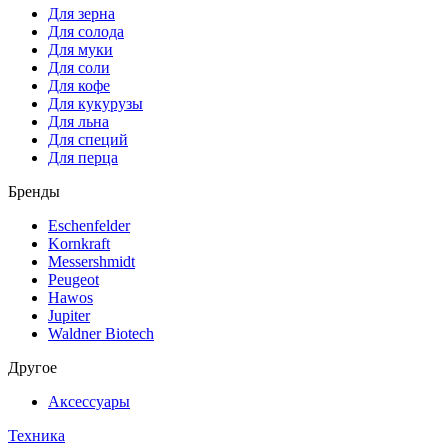
Для зерна
Для солода
Для муки
Для соли
Для кофе
Для кукурузы
Для льна
Для специй
Для перца
Бренды
Eschenfelder
Kornkraft
Messershmidt
Peugeot
Hawos
Jupiter
Waldner Biotech
Другое
Аксессуары
Техника