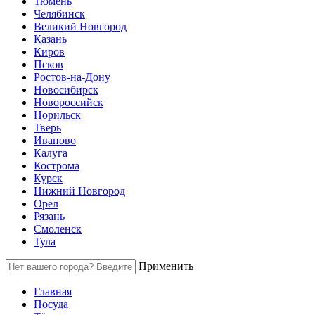
Тюмень
Челябинск
Великий Новгород
Казань
Киров
Псков
Ростов-на-Дону
Новосибирск
Новороссийск
Норильск
Тверь
Иваново
Калуга
Кострома
Курск
Нижний Новгород
Орел
Рязань
Смоленск
Тула
Применить
Главная
Посуда