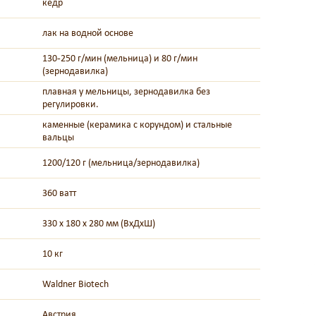
кедр
лак на водной основе
130-250 г/мин (мельница) и 80 г/мин
(зернодавилка)
плавная у мельницы, зернодавилка без
регулировки.
каменные (керамика с корундом) и стальные
вальцы
1200/120 г (мельница/зернодавилка)
360 ватт
330 х 180 х 280 мм (ВхДхШ)
10 кг
Waldner Biotech
Австрия