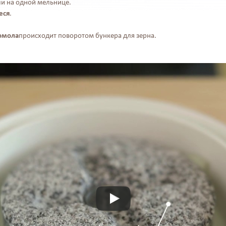
и на одной мельнице.
еся
.
помола
происходит поворотом бункера для зерна.