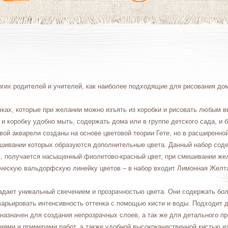
огих родителей и учителей, как наиболее подходящие для рисования дом
ках, которые при желании можно изъять из коробки и рисовать любым в
и коробку удобно мыть, содержать дома или в группе детского сада, и б
овой акварели созданы на основе цветовой теории Гете, но в расширенной
ешивании которых образуются дополнительные цвета. Данный набор сод
, получается насыщенный фиолетово-красный цвет, при смешивании жел
ическую вальдорфскую линейку цветов – в набор входит Лимонная Желт
ладает уникальный свечением и прозрачностью цвета. Они содержать бол
арьировать интенсивность оттенка с помощью кисти и воды. Подходит д
назначен для создания непрозрачных слоев, а так же для детального пр
иями и примерами работ, а также удобной высококачественной кистью и