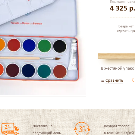
Последняя цен
4 325
р
Товара нет
сделать пр
В жестяной упако
Сравнить
Доставка на
Возврат товара
следующий день
в течение 30 дней