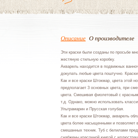
Описание
О производителе
Эти краски были созданы по просьбе мн
жестяную стильную коробку.
Акварель находится в подвижных ванноч
докупать любые цвета поштучно. Краски 
Как и все краски Штокмар, цвета этой н
предполагает 3 основных цвета, при см
цвета. Смешивая фиолетовый с красным
т.д. Однако, можно использовать класс
Ультрамарин и Прусская голубая.
Как и все краски Штокмар, акварель об
цвета более насыщенными и позволяет в
смешанных техник. Туб с белилами пред
снабжены красочной книгой с иллюстрац