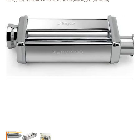
Насадка для раскатки теста Kenwood (подходит для Wilfa)