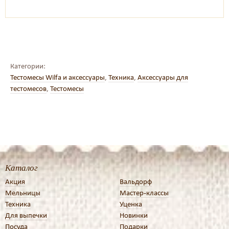
Категории:
Тестомесы Wilfa и аксессуары
,
Техника
,
Аксессуары для
тестомесов
,
Тестомесы
Каталог
Акция
Вальдорф
Мельницы
Мастер-классы
Техника
Уценка
Для выпечки
Новинки
Посуда
Подарки