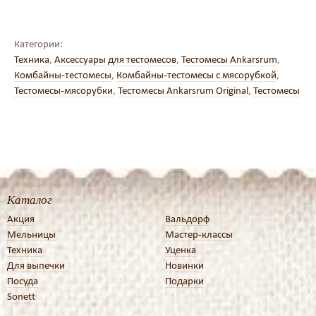
Категории:
Техника
,
Аксессуары для тестомесов
,
Тестомесы Ankarsrum
,
Комбайны-тестомесы
,
Комбайны-тестомесы с мясорубкой
,
Тестомесы-мясорубки
,
Тестомесы Ankarsrum Original
,
Тестомесы
Каталог
Акция
Вальдорф
Мельницы
Мастер-классы
Техника
Уценка
Для выпечки
Новинки
Посуда
Подарки
Sonett