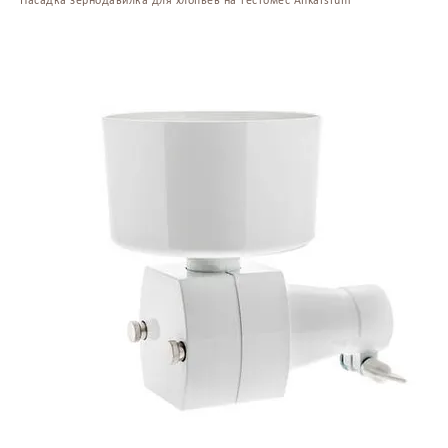
Насадка зернодавилка для хлопьев на тестомес Ankarsrum