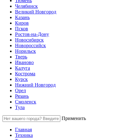
Тюмень
Челябинск
Великий Новгород
Казань
Киров
Псков
Ростов-на-Дону
Новосибирск
Новороссийск
Норильск
Тверь
Иваново
Калуга
Кострома
Курск
Нижний Новгород
Орел
Рязань
Смоленск
Тула
Применить
Главная
Техника