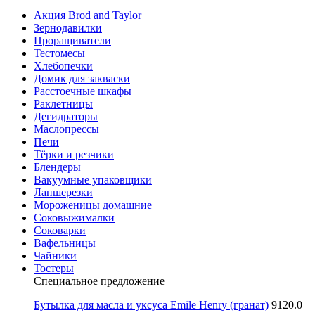
Акция Brod and Taylor
Зернодавилки
Проращиватели
Тестомесы
Хлебопечки
Домик для закваски
Расстоечные шкафы
Раклетницы
Дегидраторы
Маслопрессы
Печи
Тёрки и резчики
Блендеры
Вакуумные упаковщики
Лапшерезки
Мороженицы домашние
Соковыжималки
Соковарки
Вафельницы
Чайники
Тостеры
Специальное предложение
Бутылка для масла и уксуса Emile Henry (гранат)
9120.0