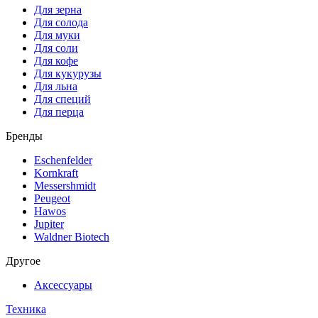
Для зерна
Для солода
Для муки
Для соли
Для кофе
Для кукурузы
Для льна
Для специй
Для перца
Бренды
Eschenfelder
Kornkraft
Messershmidt
Peugeot
Hawos
Jupiter
Waldner Biotech
Другое
Аксессуары
Техника