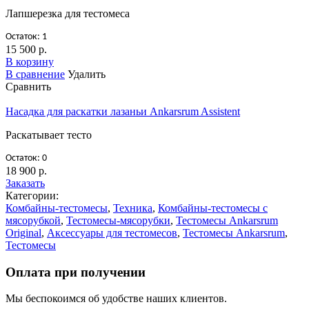
Лапшерезка для тестомеса
Остаток: 1
15 500 р.
В корзину
В сравнение
Удалить
Сравнить
Насадка для раскатки лазаньи Ankarsrum Assistent
Раскатывает тесто
Остаток: 0
18 900 р.
Заказать
Категории:
Комбайны-тестомесы
,
Техника
,
Комбайны-тестомесы с
мясорубкой
,
Тестомесы-мясорубки
,
Тестомесы Ankarsrum
Original
,
Аксессуары для тестомесов
,
Тестомесы Ankarsrum
,
Тестомесы
Оплата при получении
Мы беспокоимся об удобстве наших клиентов.