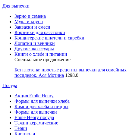
Для выпечки
Зерно и семена
Мука и крупа
Закваски и смеси
Корзинки для расстойки
Кондитерские шпатели и скребки
Лопатки и венчики
Другие аксессуары
Книги о хлебе и питании
Специальное предложение
Без глютена: простые рецепты выпечки для семейных
посиделок. Ася Мотина
1298.0
Посуда
Акция Emile Henry
Формы для выпечки хлеба
Камни для хлеба и пиццы
Формы для выпечки
Emile Henry посуда
Тажин керамические
Тёрки
Кастрюли