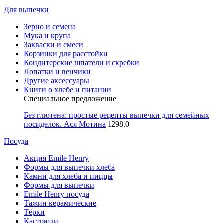
Для выпечки
Зерно и семена
Мука и крупа
Закваски и смеси
Корзинки для расстойки
Кондитерские шпатели и скребки
Лопатки и венчики
Другие аксессуары
Книги о хлебе и питании
Специальное предложение
Без глютена: простые рецепты выпечки для семейных
посиделок. Ася Мотина
1298.0
Посуда
Акция Emile Henry
Формы для выпечки хлеба
Камни для хлеба и пиццы
Формы для выпечки
Emile Henry посуда
Тажин керамические
Тёрки
Кастрюли