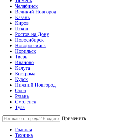
Тюмень
Челябинск
Великий Новгород
Казань
Киров
Псков
Ростов-на-Дону
Новосибирск
Новороссийск
Норильск
Тверь
Иваново
Калуга
Кострома
Курск
Нижний Новгород
Орел
Рязань
Смоленск
Тула
Применить
Главная
Техника