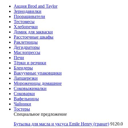
Акция Brod and Taylor
Зернодавилки
Проращиватели
Тестомесы
Хлебопечки
Домик для закваски
Расстоечные шкафы
Раклетницы
Дегидраторы
Маслопрессы
Печи
Тёрки и резчики
Блендеры
Вакуумные упаковщики
Лапшерезки
Мороженицы домашние
Соковыжималки
Соковарки
Вафельницы
Чайники
Тостеры
Специальное предложение
Бутылка для масла и уксуса Emile Henry (гранат)
9120.0