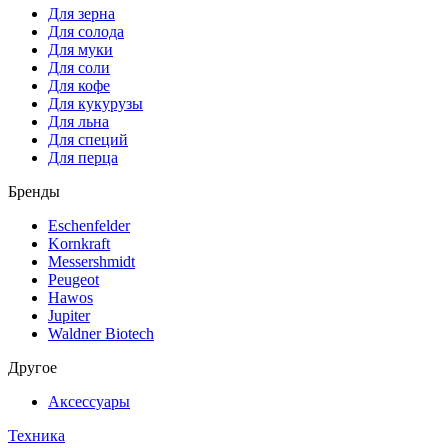
Для зерна
Для солода
Для муки
Для соли
Для кофе
Для кукурузы
Для льна
Для специй
Для перца
Бренды
Eschenfelder
Kornkraft
Messershmidt
Peugeot
Hawos
Jupiter
Waldner Biotech
Другое
Аксессуары
Техника