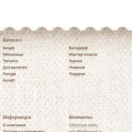
Каталог
Акция
Вальдорф
Мельницы
Мастер-классы
Техника
Уценка
Для выпечки
Новинки
Посуда
Подарки
Sonett
Информация
Контакты
О компании
Обратная связь
Доставка и самовывоз
info@hlebomoli.ru