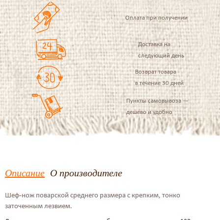
Оплата при получении
Доставка на
следующий день
Возврат товара
в течение 30 дней
Пункты самовывоза —
дешево и удобно
Описание
О производителе
Шеф-нож поварской среднего размера с к
репким, тонко
заточенным лезвием
.