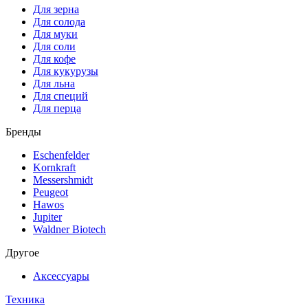
Для зерна
Для солода
Для муки
Для соли
Для кофе
Для кукурузы
Для льна
Для специй
Для перца
Бренды
Eschenfelder
Kornkraft
Messershmidt
Peugeot
Hawos
Jupiter
Waldner Biotech
Другое
Аксессуары
Техника