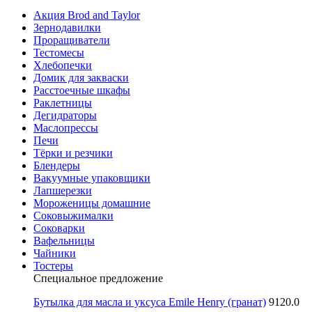
Акция Brod and Taylor
Зернодавилки
Проращиватели
Тестомесы
Хлебопечки
Домик для закваски
Расстоечные шкафы
Раклетницы
Дегидраторы
Маслопрессы
Печи
Тёрки и резчики
Блендеры
Вакуумные упаковщики
Лапшерезки
Мороженицы домашние
Соковыжималки
Соковарки
Вафельницы
Чайники
Тостеры
Специальное предложение
Бутылка для масла и уксуса Emile Henry (гранат)
9120.0