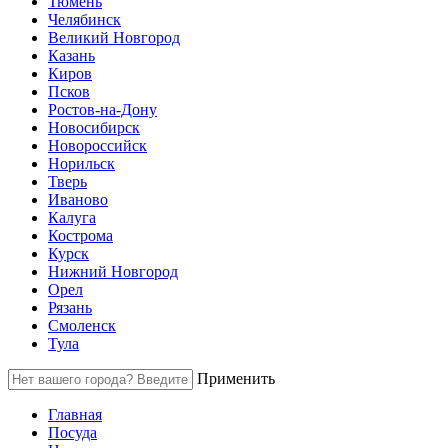
Тюмень
Челябинск
Великий Новгород
Казань
Киров
Псков
Ростов-на-Дону
Новосибирск
Новороссийск
Норильск
Тверь
Иваново
Калуга
Кострома
Курск
Нижний Новгород
Орел
Рязань
Смоленск
Тула
Применить
Главная
Посуда