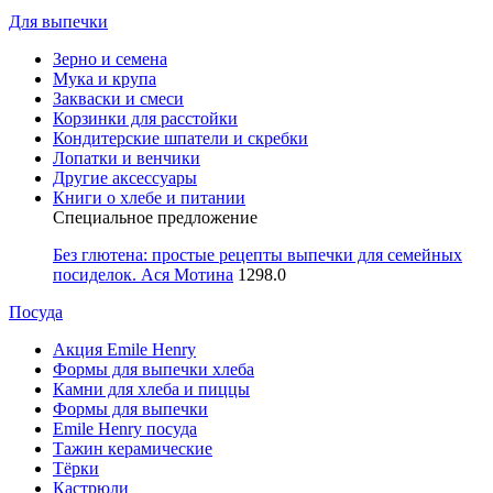
Для выпечки
Зерно и семена
Мука и крупа
Закваски и смеси
Корзинки для расстойки
Кондитерские шпатели и скребки
Лопатки и венчики
Другие аксессуары
Книги о хлебе и питании
Специальное предложение
Без глютена: простые рецепты выпечки для семейных
посиделок. Ася Мотина
1298.0
Посуда
Акция Emile Henry
Формы для выпечки хлеба
Камни для хлеба и пиццы
Формы для выпечки
Emile Henry посуда
Тажин керамические
Тёрки
Кастрюли