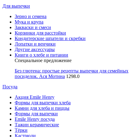
Для выпечки
Зерно и семена
Мука и крупа
Закваски и смеси
Корзинки для расстойки
Кондитерские шпатели и скребки
Лопатки и венчики
Другие аксессуары
Книги о хлебе и питании
Специальное предложение
Без глютена: простые рецепты выпечки для семейных
посиделок. Ася Мотина
1298.0
Посуда
Акция Emile Henry
Формы для выпечки хлеба
Камни для хлеба и пиццы
Формы для выпечки
Emile Henry посуда
Тажин керамические
Тёрки
Кастрюли