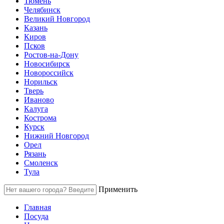
Тюмень
Челябинск
Великий Новгород
Казань
Киров
Псков
Ростов-на-Дону
Новосибирск
Новороссийск
Норильск
Тверь
Иваново
Калуга
Кострома
Курск
Нижний Новгород
Орел
Рязань
Смоленск
Тула
Применить
Главная
Посуда