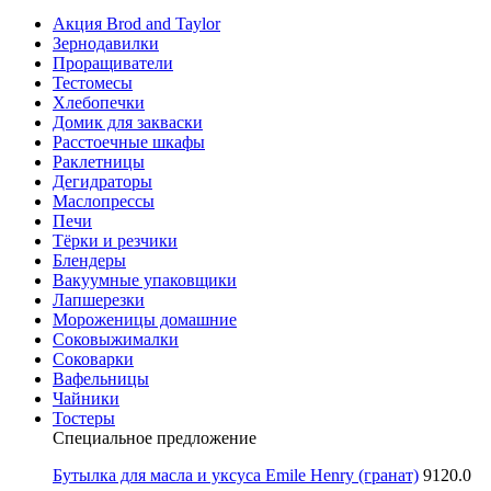
Акция Brod and Taylor
Зернодавилки
Проращиватели
Тестомесы
Хлебопечки
Домик для закваски
Расстоечные шкафы
Раклетницы
Дегидраторы
Маслопрессы
Печи
Тёрки и резчики
Блендеры
Вакуумные упаковщики
Лапшерезки
Мороженицы домашние
Соковыжималки
Соковарки
Вафельницы
Чайники
Тостеры
Специальное предложение
Бутылка для масла и уксуса Emile Henry (гранат)
9120.0