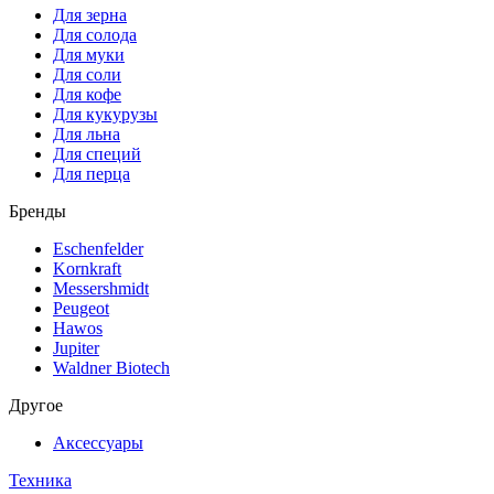
Для зерна
Для солода
Для муки
Для соли
Для кофе
Для кукурузы
Для льна
Для специй
Для перца
Бренды
Eschenfelder
Kornkraft
Messershmidt
Peugeot
Hawos
Jupiter
Waldner Biotech
Другое
Аксессуары
Техника