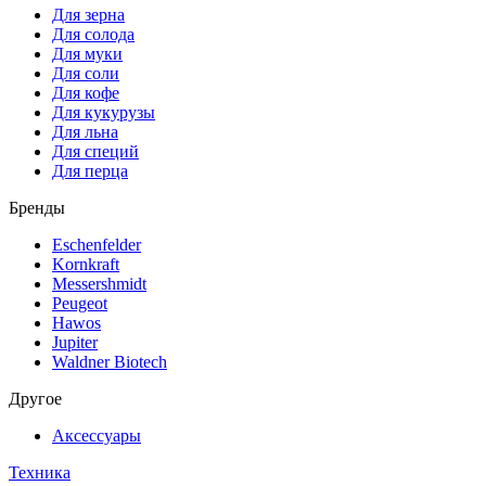
Для зерна
Для солода
Для муки
Для соли
Для кофе
Для кукурузы
Для льна
Для специй
Для перца
Бренды
Eschenfelder
Kornkraft
Messershmidt
Peugeot
Hawos
Jupiter
Waldner Biotech
Другое
Аксессуары
Техника