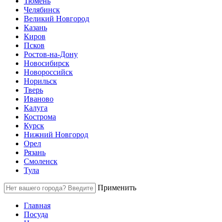
Тюмень
Челябинск
Великий Новгород
Казань
Киров
Псков
Ростов-на-Дону
Новосибирск
Новороссийск
Норильск
Тверь
Иваново
Калуга
Кострома
Курск
Нижний Новгород
Орел
Рязань
Смоленск
Тула
Применить
Главная
Посуда