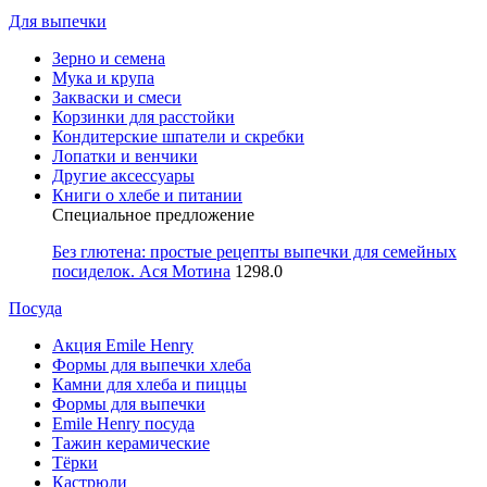
Для выпечки
Зерно и семена
Мука и крупа
Закваски и смеси
Корзинки для расстойки
Кондитерские шпатели и скребки
Лопатки и венчики
Другие аксессуары
Книги о хлебе и питании
Специальное предложение
Без глютена: простые рецепты выпечки для семейных
посиделок. Ася Мотина
1298.0
Посуда
Акция Emile Henry
Формы для выпечки хлеба
Камни для хлеба и пиццы
Формы для выпечки
Emile Henry посуда
Тажин керамические
Тёрки
Кастрюли