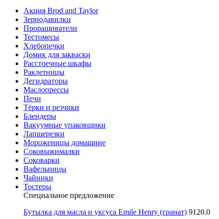
Акция Brod and Taylor
Зернодавилки
Проращиватели
Тестомесы
Хлебопечки
Домик для закваски
Расстоечные шкафы
Раклетницы
Дегидраторы
Маслопрессы
Печи
Тёрки и резчики
Блендеры
Вакуумные упаковщики
Лапшерезки
Мороженицы домашние
Соковыжималки
Соковарки
Вафельницы
Чайники
Тостеры
Специальное предложение
Бутылка для масла и уксуса Emile Henry (гранат)
9120.0