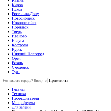
Казань
Киров
Псков
Ростов-на-Дону
Новосибирск
Новороссийск
Норильск
Тверь
Иваново
Калуга
Кострома
Курск
Нижний Новгород
Орел
Рязань
Смоленск
Тула
Применить
Главная
Техника
Проращиватели
Микрофермы
Для зелени