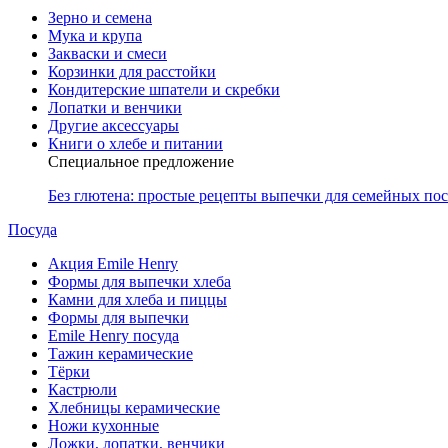
Зерно и семена
Мука и крупа
Закваски и смеси
Корзинки для расстойки
Кондитерские шпатели и скребки
Лопатки и венчики
Другие аксессуары
Книги о хлебе и питании
Специальное предложение
Без глютена: простые рецепты выпечки для семейных по
Посуда
Акция Emile Henry
Формы для выпечки хлеба
Камни для хлеба и пиццы
Формы для выпечки
Emile Henry посуда
Тажин керамические
Тёрки
Кастрюли
Хлебницы керамические
Ножи кухонные
Ложки, лопатки, венчики