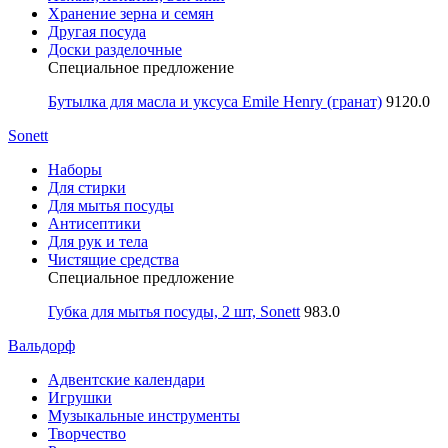
Хранение зерна и семян
Другая посуда
Доски разделочные
Специальное предложение
Бутылка для масла и уксуса Emile Henry (гранат)
9120.0
Sonett
Наборы
Для стирки
Для мытья посуды
Антисептики
Для рук и тела
Чистящие средства
Специальное предложение
Губка для мытья посуды, 2 шт, Sonett
983.0
Вальдорф
Адвентские календари
Игрушки
Музыкальные инструменты
Творчество