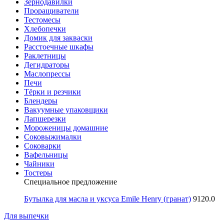
Зернодавилки
Проращиватели
Тестомесы
Хлебопечки
Домик для закваски
Расстоечные шкафы
Раклетницы
Дегидраторы
Маслопрессы
Печи
Тёрки и резчики
Блендеры
Вакуумные упаковщики
Лапшерезки
Мороженицы домашние
Соковыжималки
Соковарки
Вафельницы
Чайники
Тостеры
Специальное предложение
Бутылка для масла и уксуса Emile Henry (гранат)
9120.0
Для выпечки