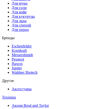
Для муки
Для соли
Для кофе
Для кукурузы
Для льна
Для специй
Для перца
Бренды
Eschenfelder
Kornkraft
Messershmidt
Peugeot
Hawos
Jupiter
Waldner Biotech
Другое
Аксессуары
Техника
Акция Brod and Taylor