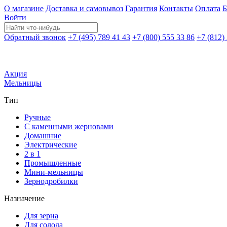
О магазине
Доставка и самовывоз
Гарантия
Контакты
Оплата
Б
Войти
Обратный звонок
+7 (495) 789 41 43
+7 (800) 555 33 86
+7 (812)
Акция
Мельницы
Тип
Ручные
С каменными жерновами
Домашние
Электрические
2 в 1
Промышленные
Мини-мельницы
Зернодробилки
Назначение
Для зерна
Для солода