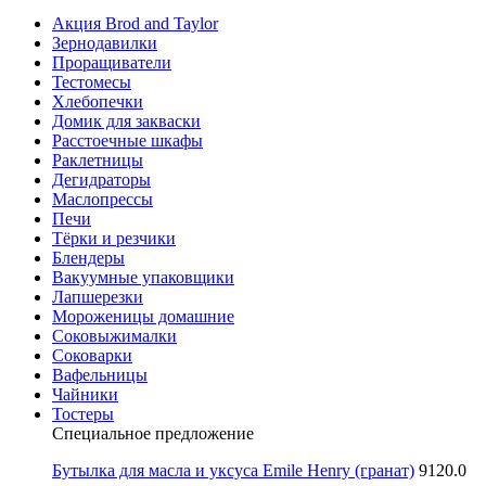
Акция Brod and Taylor
Зернодавилки
Проращиватели
Тестомесы
Хлебопечки
Домик для закваски
Расстоечные шкафы
Раклетницы
Дегидраторы
Маслопрессы
Печи
Тёрки и резчики
Блендеры
Вакуумные упаковщики
Лапшерезки
Мороженицы домашние
Соковыжималки
Соковарки
Вафельницы
Чайники
Тостеры
Специальное предложение
Бутылка для масла и уксуса Emile Henry (гранат)
9120.0