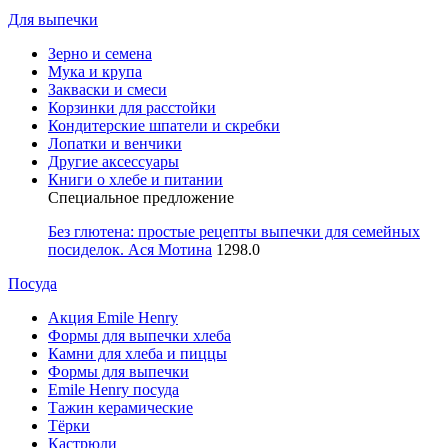
Для выпечки
Зерно и семена
Мука и крупа
Закваски и смеси
Корзинки для расстойки
Кондитерские шпатели и скребки
Лопатки и венчики
Другие аксессуары
Книги о хлебе и питании
Специальное предложение
Без глютена: простые рецепты выпечки для семейных
посиделок. Ася Мотина
1298.0
Посуда
Акция Emile Henry
Формы для выпечки хлеба
Камни для хлеба и пиццы
Формы для выпечки
Emile Henry посуда
Тажин керамические
Тёрки
Кастрюли