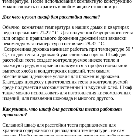
температуре. После использования компактную конструкцию
можно сложить и хранить в любом ящике столешницы.
Для чего нужен шкаф для расстойки теста?
Обычно, комнатная температура в наших домах и квартирах
редко превышает 21-22 ° C. Для получения безупречного теста
или опары и правильного брожения дрожжей или закваски
рекомендуемая температура составляет 28-32 ° C.
Современная духовка начинает работать при температуре 50 °
C, что для теста и дрожжей уже слишком горячо. Шкаф для
расстойки теста создает контролируемое низкое тепло и
влажную среду, которые используются в профессиональной
выпечке хлеба и кондитерских изделий, тем самым
обеспечивая идеальные условия для брожения дрожжей.
Благодаря процессу приготовления теста в контролируемой
среде получается высококачественный и вкусный хлеб. Шкаф
также можно использовать для изготовления кисломолочных
изделий, для плавления шоколада и многого другого.
Как узнать, что шкаф для расстойки теста работает
правильно?
Складной шкаф для расстойки теста предназначен для
хранения содержимого при заданной температуре - не сам
воздух. Чтобы проверить температуру, заполните небольшую