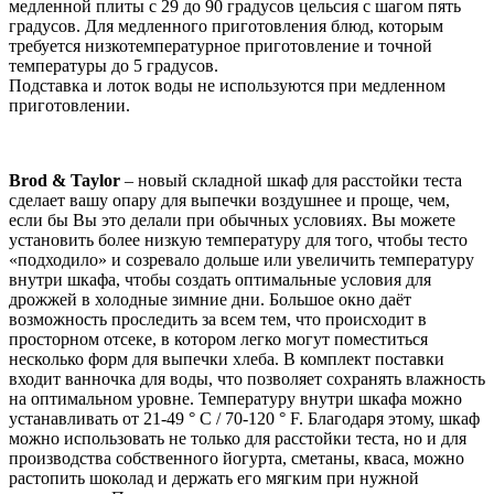
медленной плиты с
29 до 90 градусов цельсия с шагом пять
градусов.
Для медленного приготовления блюд, которым
требуется низкотемпературное приготовление и точной
температуры до 5 градусов.
Подставка и лоток воды не используются при медленном
приготовлении.
Brod & Taylor
– новый складной шкаф для расстойки теста
сделает вашу опару для выпечки воздушнее и проще, чем,
если бы Вы это делали при обычных условиях. Вы можете
установить более низкую температуру для того, чтобы тесто
«подходило» и созревало дольше или увеличить температуру
внутри шкафа, чтобы создать оптимальные условия для
дрожжей в холодные зимние дни. Большое окно даёт
возможность проследить за всем тем, что происходит в
просторном отсеке, в котором легко могут поместиться
несколько форм для выпечки хлеба. В комплект поставки
входит ванночка для воды, что позволяет сохранять влажность
на оптимальном уровне. Температуру внутри шкафа можно
устанавливать от 21-49 ° C / 70-120 ° F. Благодаря этому, шкаф
можно использовать не только для расстойки теста, но и для
производства собственного йогурта, сметаны, кваса, можно
растопить шоколад и держать его мягким при нужной