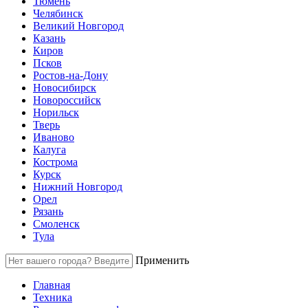
Тюмень
Челябинск
Великий Новгород
Казань
Киров
Псков
Ростов-на-Дону
Новосибирск
Новороссийск
Норильск
Тверь
Иваново
Калуга
Кострома
Курск
Нижний Новгород
Орел
Рязань
Смоленск
Тула
Применить
Главная
Техника