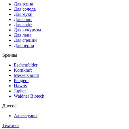
Для зерна
Для солода
Для муки
Для соли
Для кофе
Для кукурузы
Для льна
Для специй
Для перца
Бренды
Eschenfelder
Kornkraft
Messershmidt
Peugeot
Hawos
Jupiter
Waldner Biotech
Другое
Аксессуары
Техника