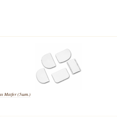
х Matfer (5шт.)