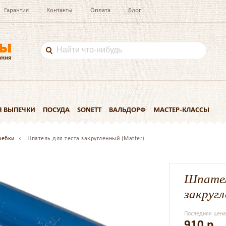
Гарантия
Контакты
Оплата
Блог
Я ВЫПЕЧКИ
ПОСУДА
SONETT
ВАЛЬДОРФ
МАСТЕР-КЛАССЫ
ребки
Шпатель для теста закругленный (Matfer)
Шпател
закругл
Последняя цен
910
р.