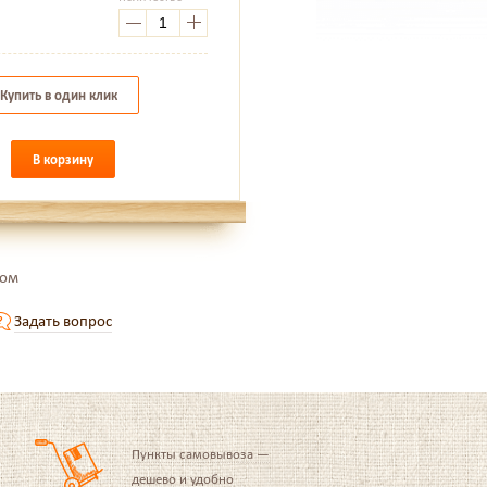
.
Купить в один клик
В корзину
том
Задать вопрос
Пункты самовывоза —
дешево и удобно