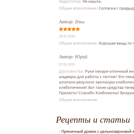
Недостатки:
Не нашла.
Общие впечатления:
Согласна с преды
Автор:
Dina
20.01.2020
Общие впечатления:
Хорошая вещь,то 
Автор:
Юрий
07.05.2015
Достоинства:
Руки пекаря-отличный ин
шедевры для работы с тестом! Это пека
шпатели результат эволюции хлебопе
хлебопечения! Вот такие средства теп
Прелесть! Спасибо Хлебомолы! Воору
Общие впечатления:
Рецепты и статьи
-
Пряничный домик с цельнозерновой 