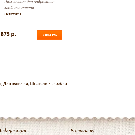
Нож лезвие для надрезания
хлебного теста
Остаток: 0
875 р.
Заказать
ы
,
Для выпечки
,
Шпатели и скребки
Информация
Контакты