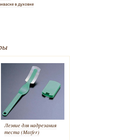
кваске в духовке
ры
Лезвие для надрезания
теста (Matfer)