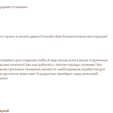
дущими отзывами.
что нужно и искала давно!Спасибо Вам большое!качества хорошая!
струмент для создания хлеба.А еще лучше,если в руках подлинные
рские шпатели! Без них работать с тестом гораздо сложнее! Эти
чения,признаны пекарями,являются необходимым атрибутом для
ерь доступны всем нам! Я срадостью приобрел пару шпателей!
жили!
мукой