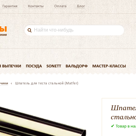
Гарантия
Контакты
Оплата
Блог
Я ВЫПЕЧКИ
ПОСУДА
SONETT
ВАЛЬДОРФ
МАСТЕР-КЛАССЫ
нчики
Шпатель для теста стальной (Matfer)
Шпател
стально
✔ Товар в н