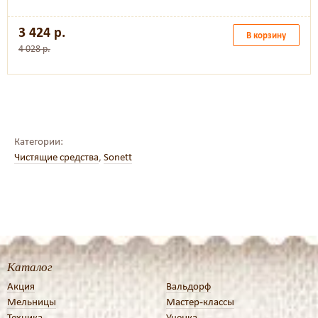
3 424 р.
В корзину
4 028 р.
Категории:
Чистящие средства
,
Sonett
Каталог
Акция
Вальдорф
Мельницы
Мастер-классы
Техника
Уценка