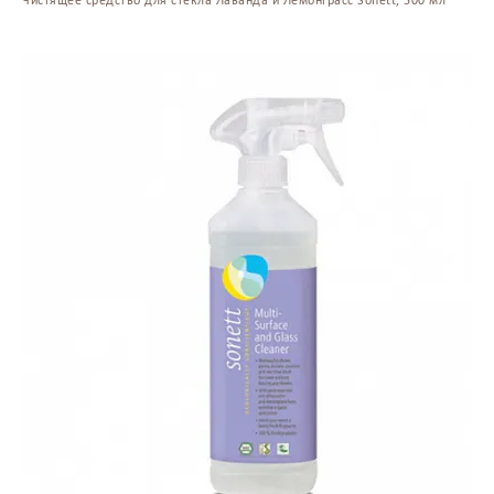
Чистящее средство для стекла Лаванда и Лемонграсс Sonett, 500 мл