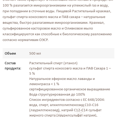
100 % разлагается микроорганизмами на углекислый газ и воду,
при попадании в сточные воды. Пищевой Растительный крахмал,
сульфат спирта кокосового масла и ПАВ сахара – натуральные
вещества, быстро разлагаемые микроорганизмами. Крахмал,
сульфированное касторовое масло и Оливковое мыло
классифицируются как способные к биологическому разложению
согласно нормативам ОЭСР.
Объем
500 мл
Состав
Растительный спирт (этанол)
продукта:
сульфат спирта кокосовго масла и ПАВ Сахара 1 –
5 %
Натуральное эфирное масло лаванды и
лемонграсса < 1 %
сертифицированное органическое выращивание
Вода структурированная до 100%
Список ингредиентов согласно с EC 648/2004:
вода, спирт, алкилполиглюкозид C10-C16
(лаурилглюкозид), натрий C12-C14 сульфат
жирного спирта (лаурилсульфат натрия),