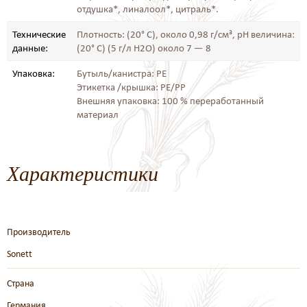
отдушка*, линалоол*, цитраль*.
Технические
Плотность: (20° C), около 0,98 г/см³, pH величина:
данные:
(20° C) (5 г/л H2O) около 7 — 8
Упаковка:
Бутыль/канистра: PE
Этикетка /крышка: PE/PP
Внешняя упаковка: 100 % переработанный
материал
Характеристики
Производитель
Sonett
Страна
Германия