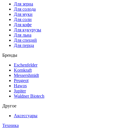
Для зерна
Для солода
Для муки
Для соли
Для кофе
Для кукурузы
Для льна
Для специй
Для перца
Бренды
Eschenfelder
Kornkraft
Messershmidt
Peugeot
Hawos
Jupiter
Waldner Biotech
Другое
Аксессуары
Техника