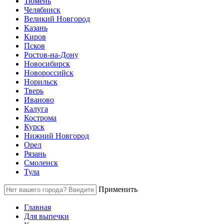
Тюмень
Челябинск
Великий Новгород
Казань
Киров
Псков
Ростов-на-Дону
Новосибирск
Новороссийск
Норильск
Тверь
Иваново
Калуга
Кострома
Курск
Нижний Новгород
Орел
Рязань
Смоленск
Тула
Применить
Главная
Для выпечки