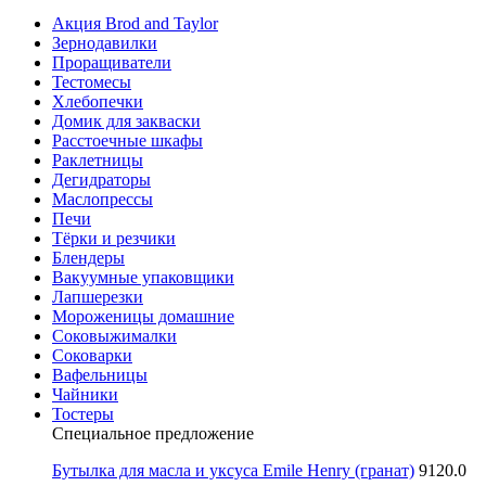
Акция Brod and Taylor
Зернодавилки
Проращиватели
Тестомесы
Хлебопечки
Домик для закваски
Расстоечные шкафы
Раклетницы
Дегидраторы
Маслопрессы
Печи
Тёрки и резчики
Блендеры
Вакуумные упаковщики
Лапшерезки
Мороженицы домашние
Соковыжималки
Соковарки
Вафельницы
Чайники
Тостеры
Специальное предложение
Бутылка для масла и уксуса Emile Henry (гранат)
9120.0