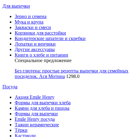
Для выпечки
Зерно и семена
Мука и крупа
Закваски и смеси
Корзинки для расстойки
Кондитерские шпатели и скребки
Лопатки и венчики
Другие аксессуары
Книги о хлебе и питании
Специальное предложение
Без глютена: простые рецепты выпечки для семейных
посиделок. Ася Мотина
1298.0
Посуда
Акция Emile Henry
Формы для выпечки хлеба
Камни для хлеба и пиццы
Формы для выпечки
Emile Henry посуда
Тажин керамические
Тёрки
Кастрюли