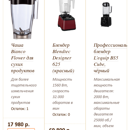
льный
Чаша
Блендер
Профессиональ
Bianco
Blendtec
блендер
Flower для
Designer
L'equip BS5
сухих
625
Cube,
продуктов
(красный)
чёрный
Для более
Мощность
Максимальная
тщательного
1560 Вт,
мощность
измельчения
скорость
двигателя:
сухих
32.000
2000 Вт,
продуктов
оборотов в
максимальные
мин
обороты
Остаток: 1
двигателя
Остаток: 0
25000 об./
17 980 р.
мин, объем