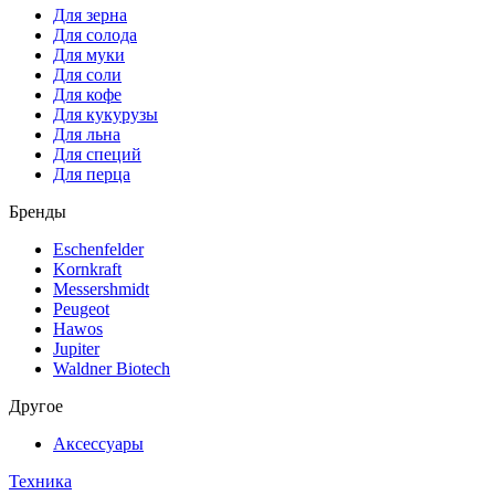
Для зерна
Для солода
Для муки
Для соли
Для кофе
Для кукурузы
Для льна
Для специй
Для перца
Бренды
Eschenfelder
Kornkraft
Messershmidt
Peugeot
Hawos
Jupiter
Waldner Biotech
Другое
Аксессуары
Техника