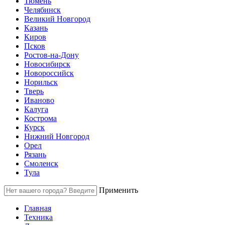
Тюмень
Челябинск
Великий Новгород
Казань
Киров
Псков
Ростов-на-Дону
Новосибирск
Новороссийск
Норильск
Тверь
Иваново
Калуга
Кострома
Курск
Нижний Новгород
Орел
Рязань
Смоленск
Тула
Применить
Главная
Техника