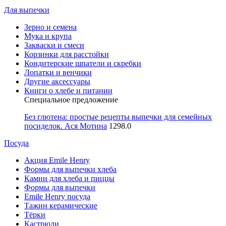
Для выпечки
Зерно и семена
Мука и крупа
Закваски и смеси
Корзинки для расстойки
Кондитерские шпатели и скребки
Лопатки и венчики
Другие аксессуары
Книги о хлебе и питании
Специальное предложение
Без глютена: простые рецепты выпечки для семейных
посиделок. Ася Мотина
1298.0
Посуда
Акция Emile Henry
Формы для выпечки хлеба
Камни для хлеба и пиццы
Формы для выпечки
Emile Henry посуда
Тажин керамические
Тёрки
Кастрюли