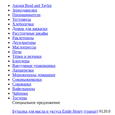
Акция Brod and Taylor
Зернодавилки
Проращиватели
Тестомесы
Хлебопечки
Домик для закваски
Расстоечные шкафы
Раклетницы
Дегидраторы
Маслопрессы
Печи
Тёрки и резчики
Блендеры
Вакуумные упаковщики
Лапшерезки
Мороженицы домашние
Соковыжималки
Соковарки
Вафельницы
Чайники
Тостеры
Специальное предложение
Бутылка для масла и уксуса Emile Henry (гранат)
9120.0