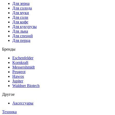
Для зерна
Для солода
Для муки
Для соли
Для кофе
Для кукурузы
Для льна
Для специй
Для перца
Бренды
Eschenfelder
Kornkraft
Messershmidt
Peugeot
Hawos
Jupiter
Waldner Biotech
Другое
Аксессуары
Техника