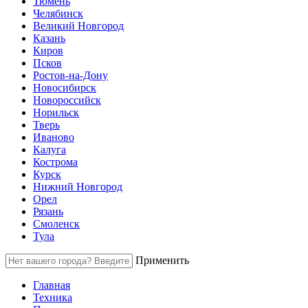
Тюмень
Челябинск
Великий Новгород
Казань
Киров
Псков
Ростов-на-Дону
Новосибирск
Новороссийск
Норильск
Тверь
Иваново
Калуга
Кострома
Курск
Нижний Новгород
Орел
Рязань
Смоленск
Тула
Применить
Главная
Техника