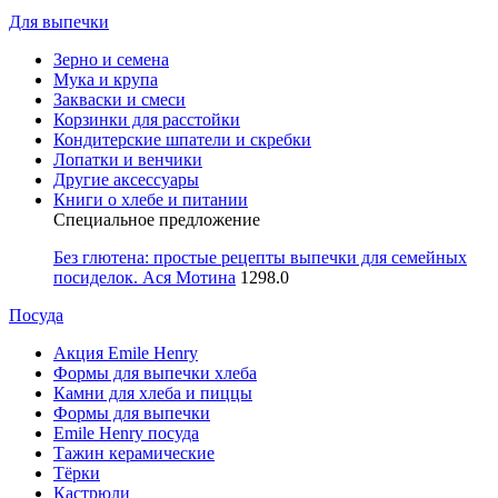
Для выпечки
Зерно и семена
Мука и крупа
Закваски и смеси
Корзинки для расстойки
Кондитерские шпатели и скребки
Лопатки и венчики
Другие аксессуары
Книги о хлебе и питании
Специальное предложение
Без глютена: простые рецепты выпечки для семейных
посиделок. Ася Мотина
1298.0
Посуда
Акция Emile Henry
Формы для выпечки хлеба
Камни для хлеба и пиццы
Формы для выпечки
Emile Henry посуда
Тажин керамические
Тёрки
Кастрюли