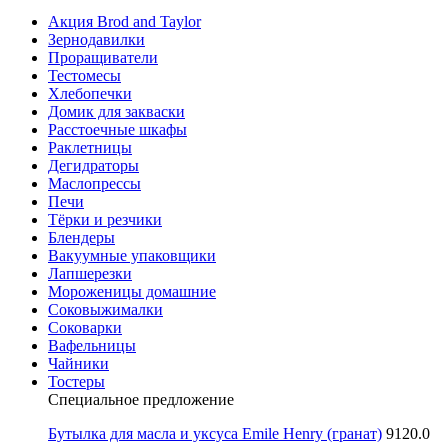
Акция Brod and Taylor
Зернодавилки
Проращиватели
Тестомесы
Хлебопечки
Домик для закваски
Расстоечные шкафы
Раклетницы
Дегидраторы
Маслопрессы
Печи
Тёрки и резчики
Блендеры
Вакуумные упаковщики
Лапшерезки
Мороженицы домашние
Соковыжималки
Соковарки
Вафельницы
Чайники
Тостеры
Специальное предложение
Бутылка для масла и уксуса Emile Henry (гранат)
9120.0