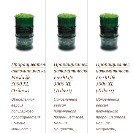
ль
Проращиватель
Проращиватель
Проращиватель
кий
автоматический
автоматический
автоматически
FreshLife
FreshLife
FreshLife
3000 XL
3000 XL
3000 XL
(Tribest)
(Tribest)
(Tribest)
Обновленная
Обновленная
Обновленная
версия
версия
версия
популярного
популярного
популярного
проращивателя.
проращивателя.
проращивателя.
Больше
Больше
Больше
мощности,
мощности,
мощности,