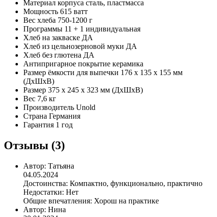
Материал корпуса
сталь, пластмасса
Мощность
615 ватт
Вес хлеба
750-1200 г
Программы
11 + 1 индивидуальная
Хлеб на закваске
ДА
Хлеб из цельнозерновой муки
ДА
Хлеб без глютена
ДА
Антипригарное покрытие
керамика
Размер ёмкости для выпечки
176 x 135 x 155 мм
(ДxШxВ)
Размер
375 x 245 x 323 мм (ДxШxВ)
Вес
7,6 кг
Производитель
Unold
Страна
Германия
Гарантия
1 год
Отзывы (3)
Автор:
Татьяна
04.05.2024
Достоинства:
Компактно, функционально, практично
Недостатки:
Нет
Общие впечатления:
Хорош на практике
Автор:
Нина