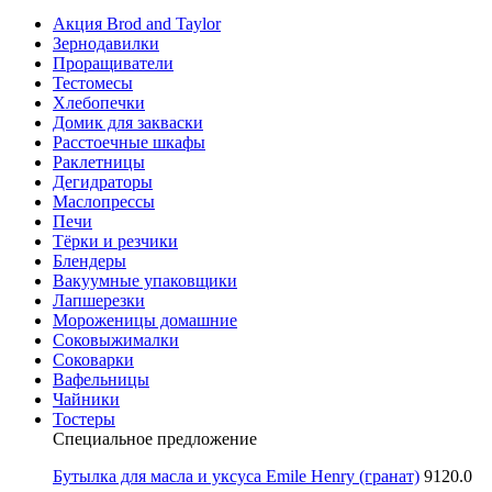
Акция Brod and Taylor
Зернодавилки
Проращиватели
Тестомесы
Хлебопечки
Домик для закваски
Расстоечные шкафы
Раклетницы
Дегидраторы
Маслопрессы
Печи
Тёрки и резчики
Блендеры
Вакуумные упаковщики
Лапшерезки
Мороженицы домашние
Соковыжималки
Соковарки
Вафельницы
Чайники
Тостеры
Специальное предложение
Бутылка для масла и уксуса Emile Henry (гранат)
9120.0