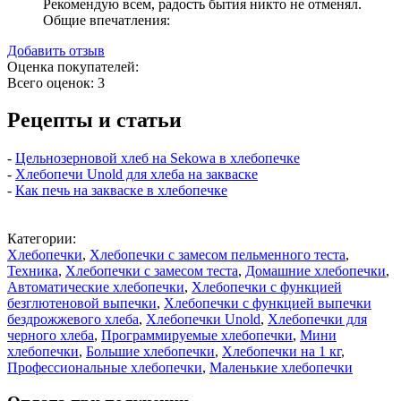
Рекомендую всем, радость бытия никто не отменял.
Общие впечатления:
Добавить отзыв
Оценка покупателей:
Всего оценок: 3
Рецепты и статьи
-
Цельнозерновой хлеб на Sekowa в хлебопечке
-
Хлебопечи Unold для хлеба на закваске
-
Как печь на закваске в хлебопечке
Категории:
Хлебопечки
,
Хлебопечки с замесом пельменного теста
,
Техника
,
Хлебопечки с замесом теста
,
Домашние хлебопечки
,
Автоматические хлебопечки
,
Хлебопечки с функцией
безглютеновой выпечки
,
Хлебопечки с функцией выпечки
бездрожжевого хлеба
,
Хлебопечки Unold
,
Хлебопечки для
черного хлеба
,
Программируемые хлебопечки
,
Мини
хлебопечки
,
Большие хлебопечки
,
Хлебопечки на 1 кг
,
Профессиональные хлебопечки
,
Маленькие хлебопечки