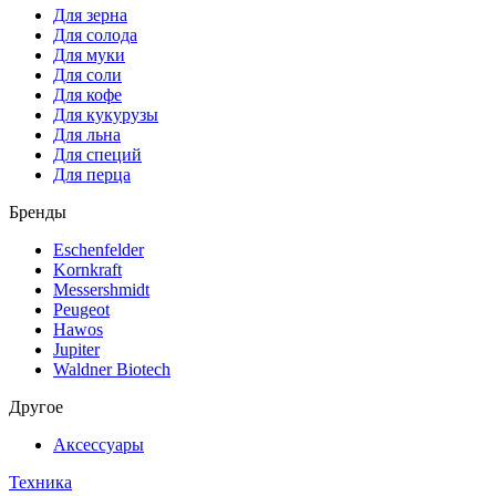
Для зерна
Для солода
Для муки
Для соли
Для кофе
Для кукурузы
Для льна
Для специй
Для перца
Бренды
Eschenfelder
Kornkraft
Messershmidt
Peugeot
Hawos
Jupiter
Waldner Biotech
Другое
Аксессуары
Техника