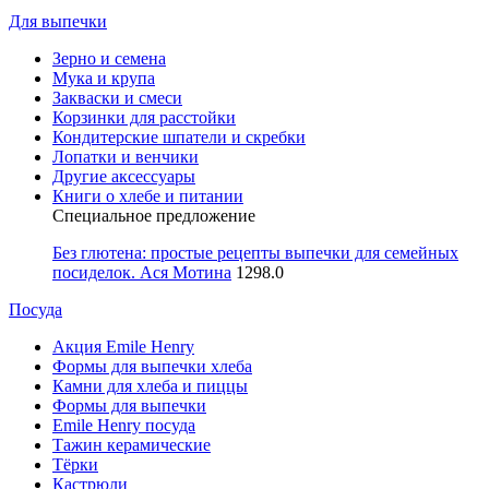
Для выпечки
Зерно и семена
Мука и крупа
Закваски и смеси
Корзинки для расстойки
Кондитерские шпатели и скребки
Лопатки и венчики
Другие аксессуары
Книги о хлебе и питании
Специальное предложение
Без глютена: простые рецепты выпечки для семейных
посиделок. Ася Мотина
1298.0
Посуда
Акция Emile Henry
Формы для выпечки хлеба
Камни для хлеба и пиццы
Формы для выпечки
Emile Henry посуда
Тажин керамические
Тёрки
Кастрюли