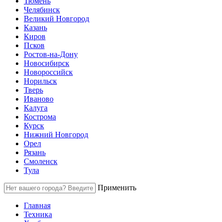
Тюмень
Челябинск
Великий Новгород
Казань
Киров
Псков
Ростов-на-Дону
Новосибирск
Новороссийск
Норильск
Тверь
Иваново
Калуга
Кострома
Курск
Нижний Новгород
Орел
Рязань
Смоленск
Тула
Применить
Главная
Техника