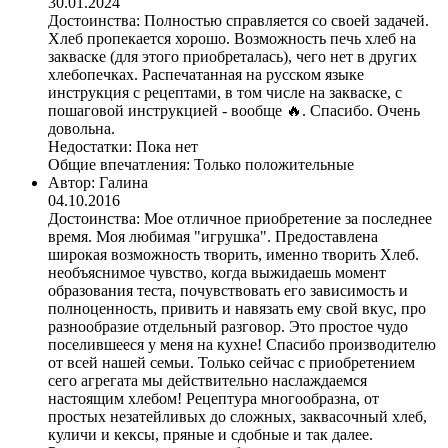
30.01.2024
Достоинства:
Полностью справляется со своей задачей.
Хлеб пропекается хорошо. Возможность печь хлеб на
закваске (для этого приобреталась), чего нет в других
хлебопечках. Распечатанная на русском языке
инструкция с рецептами, в том числе на закваске, с
пошаговой инструкцией - вообще 🔥. Спасибо. Очень
довольна.
Недостатки:
Пока нет
Общие впечатления:
Только положительные
Автор:
Галина
04.10.2016
Достоинства:
Мое отличное приобретение за последнее
время. Моя любимая "игрушка". Предоставлена
широкая возможность творить, именно творить Хлеб.
необъяснимое чувство, когда выжидаешь момент
образования теста, почувствовать его зависимость и
полноценность, привить и навязать ему свой вкус, про
разнообразие отдельный разговор. Это простое чудо
поселившееся у меня на кухне! Спасибо производителю
от всей нашей семьи. Только сейчас с приобретением
сего агрегата мы действительно наслаждаемся
настоящим хлебом! Рецептура многообразна, от
простых незатейливых до сложных, заквасочный хлеб,
куличи и кексы, пряные и сдобные и так далее.