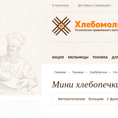
О магазине
Доставка и самовывоз
АКЦИЯ
МЕЛЬНИЦЫ
ТЕХНИКА
ДЛ
Главная
Техника
Хлебопечки
Ми
Мини хлебопечк
Автоматические
Большие
С фун
Домашние
Формы для хлебопечк
С диспенсером
С двумя тестомеш