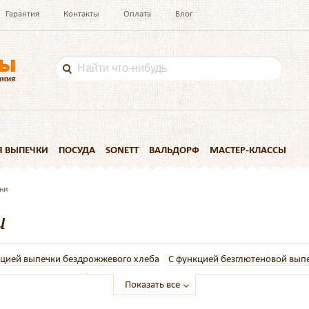
Гарантия
Контакты
Оплата
Блог
Я ВЫПЕЧКИ
ПОСУДА
SONETT
ВАЛЬДОРФ
МАСТЕР-КЛАССЫ
ни
и
кцией выпечки бездрожжевого хлеба
С функцией безглютеновой вып
и
Лопатки для хлебопечки
Маленькие
На 1 кг
Профессиональны
Показать все
ателями
С замесом теста
Unold