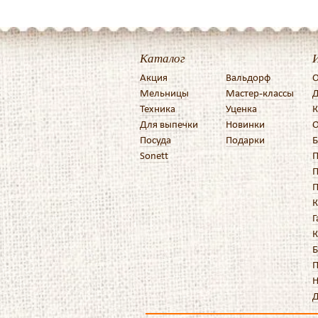
Каталог
Акция
Вальдорф
О
Мельницы
Мастер-классы
Д
Техника
Уценка
К
Для выпечки
Новинки
О
Посуда
Подарки
Б
Sonett
П
П
П
К
Г
К
Б
П
Н
Д