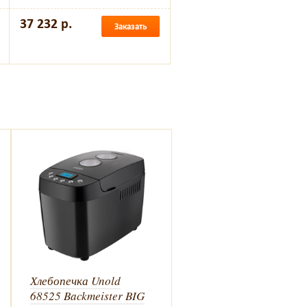
37 232 р.
Заказать
Хлебопечка Unold
Форма для хлебопечки
68525 Backmeister BIG
Unold 68125