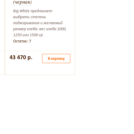
(черная)
Форма с суперсовременным
FUSION Sol-Gel керамическ
Big White предлагает
покрытием
выбрать степень
Остаток: 6
поджаривания и желаемый
размер хлеба: вес хлеба 1000,
1250 или 1500 гр
7 030 р.
В корзин
Остаток: 7
43 470 р.
В корзину