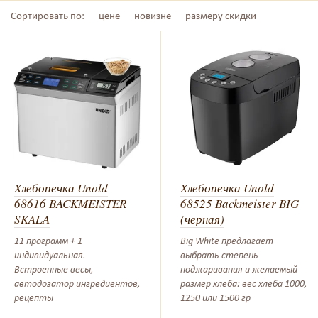
Сортировать по:
цене
новизне
размеру скидки
Хлебопечка Unold
Хлебопечка Unold
68616 BACKMEISTER
68525 Backmeister BIG
SKALA
(черная)
11 программ + 1
Big White предлагает
индивидуальная.
выбрать степень
Встроенные весы,
поджаривания и желаемый
автодозатор ингредиентов,
размер хлеба: вес хлеба 1000,
рецепты
1250 или 1500 гр