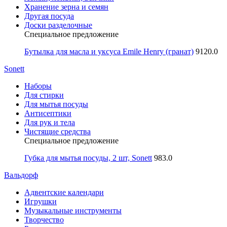
Хранение зерна и семян
Другая посуда
Доски разделочные
Специальное предложение
Бутылка для масла и уксуса Emile Henry (гранат)
9120.0
Sonett
Наборы
Для стирки
Для мытья посуды
Антисептики
Для рук и тела
Чистящие средства
Специальное предложение
Губка для мытья посуды, 2 шт, Sonett
983.0
Вальдорф
Адвентские календари
Игрушки
Музыкальные инструменты
Творчество