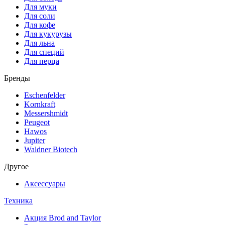
Для муки
Для соли
Для кофе
Для кукурузы
Для льна
Для специй
Для перца
Бренды
Eschenfelder
Kornkraft
Messershmidt
Peugeot
Hawos
Jupiter
Waldner Biotech
Другое
Аксессуары
Техника
Акция Brod and Taylor