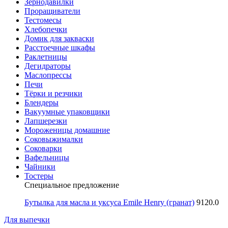
Зернодавилки
Проращиватели
Тестомесы
Хлебопечки
Домик для закваски
Расстоечные шкафы
Раклетницы
Дегидраторы
Маслопрессы
Печи
Тёрки и резчики
Блендеры
Вакуумные упаковщики
Лапшерезки
Мороженицы домашние
Соковыжималки
Соковарки
Вафельницы
Чайники
Тостеры
Специальное предложение
Бутылка для масла и уксуса Emile Henry (гранат)
9120.0
Для выпечки