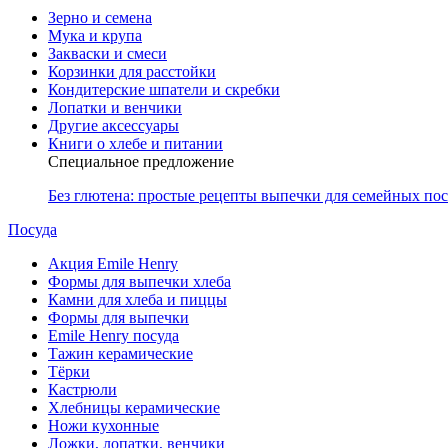
Зерно и семена
Мука и крупа
Закваски и смеси
Корзинки для расстойки
Кондитерские шпатели и скребки
Лопатки и венчики
Другие аксессуары
Книги о хлебе и питании
Специальное предложение
Без глютена: простые рецепты выпечки для семейных по
Посуда
Акция Emile Henry
Формы для выпечки хлеба
Камни для хлеба и пиццы
Формы для выпечки
Emile Henry посуда
Тажин керамические
Тёрки
Кастрюли
Хлебницы керамические
Ножи кухонные
Ложки, лопатки, венчики