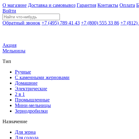
О магазине
Доставка и самовывоз
Гарантия
Контакты
Оплата
Б
Войти
Обратный звонок
+7 (495) 789 41 43
+7 (800) 555 33 86
+7 (812)
Акция
Мельницы
Тип
Ручные
С каменными жерновами
Домашние
Электрические
2 в 1
Промышленные
Мини-мельницы
Зернодробилки
Назначение
Для зерна
Для солода