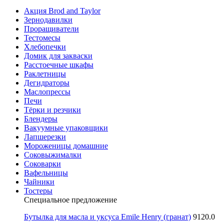
Акция Brod and Taylor
Зернодавилки
Проращиватели
Тестомесы
Хлебопечки
Домик для закваски
Расстоечные шкафы
Раклетницы
Дегидраторы
Маслопрессы
Печи
Тёрки и резчики
Блендеры
Вакуумные упаковщики
Лапшерезки
Мороженицы домашние
Соковыжималки
Соковарки
Вафельницы
Чайники
Тостеры
Специальное предложение
Бутылка для масла и уксуса Emile Henry (гранат)
9120.0