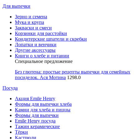
Для выпечки
Зерно и семена
Мука и крупа
Закваски и смеси
Корзинки для расстойки
Кондитерские шпатели и скребки
Лопатки и венчики
Другие аксессуары
Книги о хлебе и питании
Специальное предложение
Без глютена: простые рецепты выпечки для семейных
посиделок. Ася Мотина
1298.0
Посуда
Акция Emile Henry
Формы для выпечки хлеба
Камни для хлеба и пиццы
Формы для выпечки
Emile Henry посуда
Тажин керамические
Тёрки
Кастрюли