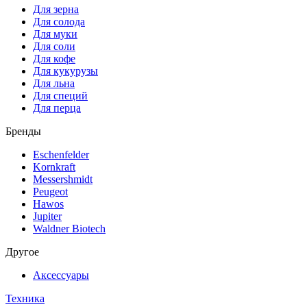
Для зерна
Для солода
Для муки
Для соли
Для кофе
Для кукурузы
Для льна
Для специй
Для перца
Бренды
Eschenfelder
Kornkraft
Messershmidt
Peugeot
Hawos
Jupiter
Waldner Biotech
Другое
Аксессуары
Техника