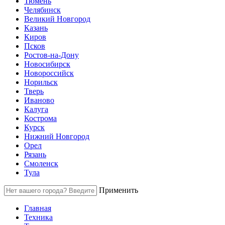
Тюмень
Челябинск
Великий Новгород
Казань
Киров
Псков
Ростов-на-Дону
Новосибирск
Новороссийск
Норильск
Тверь
Иваново
Калуга
Кострома
Курск
Нижний Новгород
Орел
Рязань
Смоленск
Тула
Применить
Главная
Техника