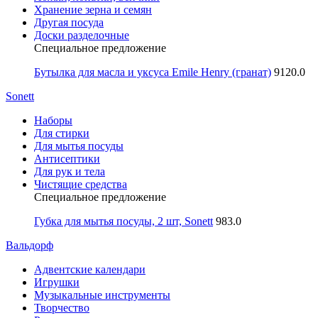
Хранение зерна и семян
Другая посуда
Доски разделочные
Специальное предложение
Бутылка для масла и уксуса Emile Henry (гранат)
9120.0
Sonett
Наборы
Для стирки
Для мытья посуды
Антисептики
Для рук и тела
Чистящие средства
Специальное предложение
Губка для мытья посуды, 2 шт, Sonett
983.0
Вальдорф
Адвентские календари
Игрушки
Музыкальные инструменты
Творчество