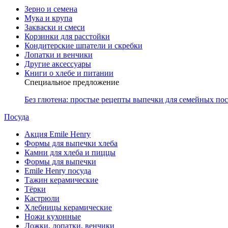
Зерно и семена
Мука и крупа
Закваски и смеси
Корзинки для расстойки
Кондитерские шпатели и скребки
Лопатки и венчики
Другие аксессуары
Книги о хлебе и питании
Специальное предложение
Без глютена: простые рецепты выпечки для семейных по
Посуда
Акция Emile Henry
Формы для выпечки хлеба
Камни для хлеба и пиццы
Формы для выпечки
Emile Henry посуда
Тажин керамические
Тёрки
Кастрюли
Хлебницы керамические
Ножи кухонные
Ложки, лопатки, венчики