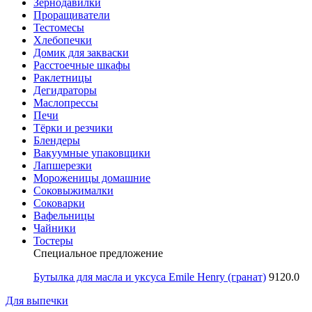
Зернодавилки
Проращиватели
Тестомесы
Хлебопечки
Домик для закваски
Расстоечные шкафы
Раклетницы
Дегидраторы
Маслопрессы
Печи
Тёрки и резчики
Блендеры
Вакуумные упаковщики
Лапшерезки
Мороженицы домашние
Соковыжималки
Соковарки
Вафельницы
Чайники
Тостеры
Специальное предложение
Бутылка для масла и уксуса Emile Henry (гранат)
9120.0
Для выпечки