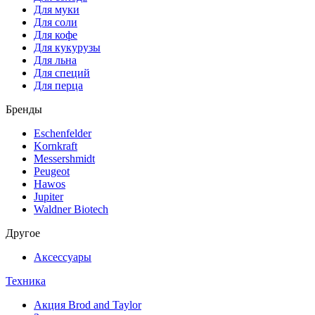
Для муки
Для соли
Для кофе
Для кукурузы
Для льна
Для специй
Для перца
Бренды
Eschenfelder
Kornkraft
Messershmidt
Peugeot
Hawos
Jupiter
Waldner Biotech
Другое
Аксессуары
Техника
Акция Brod and Taylor