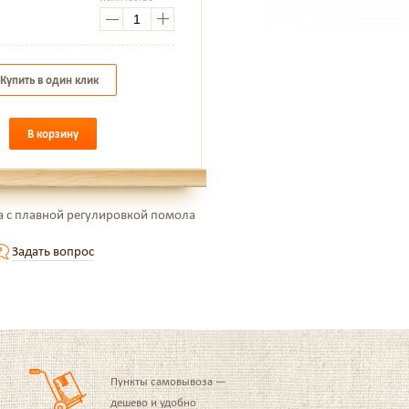
.
Купить в один клик
В корзину
а с плавной регулировкой помола
Задать вопрос
Пункты самовывоза —
дешево и удобно