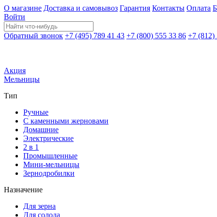
О магазине
Доставка и самовывоз
Гарантия
Контакты
Оплата
Б
Войти
Обратный звонок
+7 (495) 789 41 43
+7 (800) 555 33 86
+7 (812)
Акция
Мельницы
Тип
Ручные
С каменными жерновами
Домашние
Электрические
2 в 1
Промышленные
Мини-мельницы
Зернодробилки
Назначение
Для зерна
Для солода