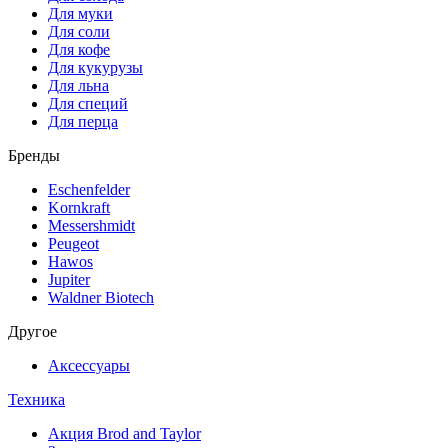
Для муки
Для соли
Для кофе
Для кукурузы
Для льна
Для специй
Для перца
Бренды
Eschenfelder
Kornkraft
Messershmidt
Peugeot
Hawos
Jupiter
Waldner Biotech
Другое
Аксессуары
Техника
Акция Brod and Taylor