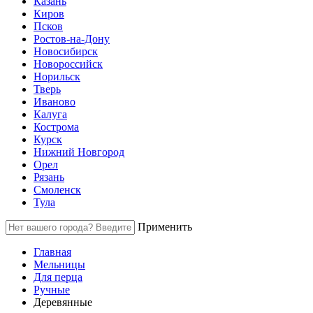
Казань
Киров
Псков
Ростов-на-Дону
Новосибирск
Новороссийск
Норильск
Тверь
Иваново
Калуга
Кострома
Курск
Нижний Новгород
Орел
Рязань
Смоленск
Тула
Применить
Главная
Мельницы
Для перца
Ручные
Деревянные