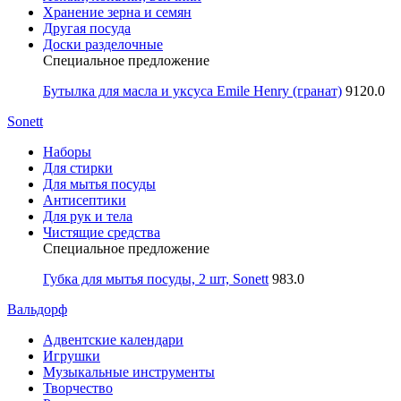
Хранение зерна и семян
Другая посуда
Доски разделочные
Специальное предложение
Бутылка для масла и уксуса Emile Henry (гранат)
9120.0
Sonett
Наборы
Для стирки
Для мытья посуды
Антисептики
Для рук и тела
Чистящие средства
Специальное предложение
Губка для мытья посуды, 2 шт, Sonett
983.0
Вальдорф
Адвентские календари
Игрушки
Музыкальные инструменты
Творчество