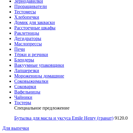
Зернодавилки
Проращиватели
Тестомесы
Хлебопечки
Домик для закваски
Расстоечные шкафы
Раклетницы
Дегидраторы
Маслопрессы
Печи
Тёрки и резчики
Блендеры
Вакуумные упаковщики
Лапшерезки
Мороженицы домашние
Соковыжималки
Соковарки
Вафельницы
Чайники
Тостеры
Специальное предложение
Бутылка для масла и уксуса Emile Henry (гранат)
9120.0
Для выпечки