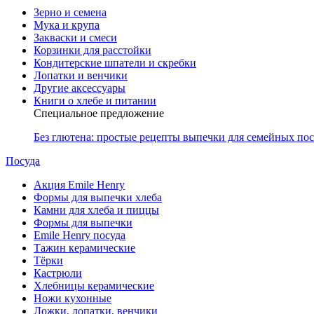
Зерно и семена
Мука и крупа
Закваски и смеси
Корзинки для расстойки
Кондитерские шпатели и скребки
Лопатки и венчики
Другие аксессуары
Книги о хлебе и питании
Специальное предложение
Без глютена: простые рецепты выпечки для семейных по
Посуда
Акция Emile Henry
Формы для выпечки хлеба
Камни для хлеба и пиццы
Формы для выпечки
Emile Henry посуда
Тажин керамические
Тёрки
Кастрюли
Хлебницы керамические
Ножи кухонные
Ложки, лопатки, венчики