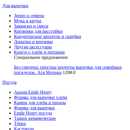
Для выпечки
Зерно и семена
Мука и крупа
Закваски и смеси
Корзинки для расстойки
Кондитерские шпатели и скребки
Лопатки и венчики
Другие аксессуары
Книги о хлебе и питании
Специальное предложение
Без глютена: простые рецепты выпечки для семейных
посиделок. Ася Мотина
1298.0
Посуда
Акция Emile Henry
Формы для выпечки хлеба
Камни для хлеба и пиццы
Формы для выпечки
Emile Henry посуда
Тажин керамические
Тёрки
Кастрюли