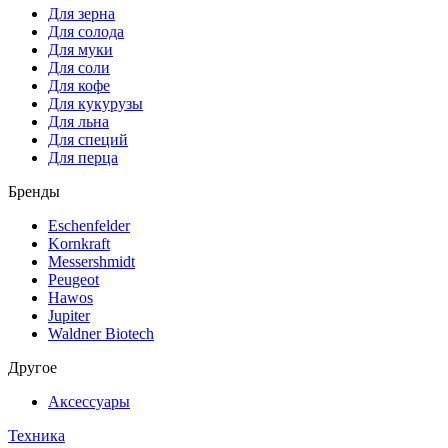
Для зерна
Для солода
Для муки
Для соли
Для кофе
Для кукурузы
Для льна
Для специй
Для перца
Бренды
Eschenfelder
Kornkraft
Messershmidt
Peugeot
Hawos
Jupiter
Waldner Biotech
Другое
Аксессуары
Техника