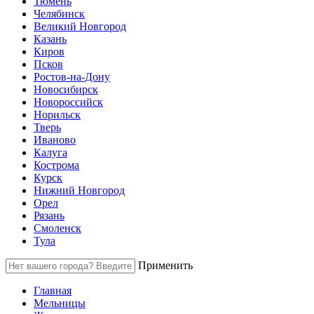
Тюмень
Челябинск
Великий Новгород
Казань
Киров
Псков
Ростов-на-Дону
Новосибирск
Новороссийск
Норильск
Тверь
Иваново
Калуга
Кострома
Курск
Нижний Новгород
Орел
Рязань
Смоленск
Тула
Применить
Главная
Мельницы