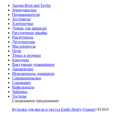
Акция Brod and Taylor
Зернодавилки
Проращиватели
Тестомесы
Хлебопечки
Домик для закваски
Расстоечные шкафы
Раклетницы
Дегидраторы
Маслопрессы
Печи
Тёрки и резчики
Блендеры
Вакуумные упаковщики
Лапшерезки
Мороженицы домашние
Соковыжималки
Соковарки
Вафельницы
Чайники
Тостеры
Специальное предложение
Бутылка для масла и уксуса Emile Henry (гранат)
9120.0