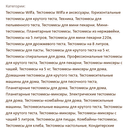
Категории:
Тестомесы Wilfa
,
Тестомесы Wilfa и аксессуары
,
Горизонтальные
тестомесы для крутого теста
,
Техника
,
Тестомесы для
пельменного теста
,
Тестомесы для мини пекарни
,
Мини-
тестомесы
,
Планетарные тестомесы
,
Тестомесы из нержавейки
,
Тестомесы на 5 литров
,
Тестомесы для мини пекарни 220в
,
Тестомесы для дрожжевого теста
,
Тестомесы на 8 литров
,
Тестомесы для пасты
,
Тестомесы для крутого теста на 5 кг
,
Тестомесы спиральные для дома
,
Профессиональные тестомесы
для крутого теста
,
Тестомесы для пекарни
,
Тестомесы-миксеры с
чашей
,
Тестомесы на 5 кг
,
Тестомесы-миксеры для дома
,
Домашние тестомесы для крутого теста
,
Тестомесительные
машины для дома
,
Тестомесы для песочного теста
,
Планетарные тестомесы для дома
,
Тестомесы для дома
,
Планетарные тестомесы-миксеры
,
Электрические тестомесы
для дома
,
Тестомесы-комбайны для дома
,
Тестомесильные
машины
,
Тестомесильные машины для крутого теста
,
Тестомесы
для крутого теста
,
Тестомесы-миксеры
,
Тестомесы-миксеры с
чашей 5 литров
,
Тестомесы для пиццы
,
Комбайны-тестомесы
,
Тестомесы для хлеба
,
Тестомесы настольные
,
Кондитерские