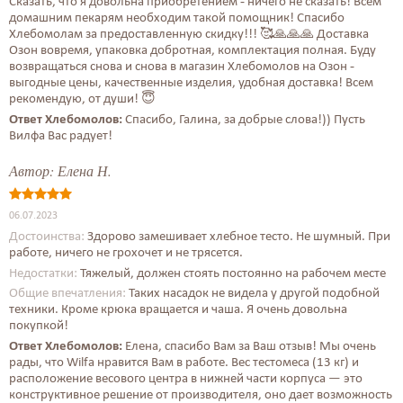
Сказать, что я довольна приобретением - ничего не сказать! Всем
домашним пекарям необходим такой помощник! Спасибо
Хлебомолам за предоставленную скидку!!! 🥰🙏🙏🙏 Доставка
Озон вовремя, упаковка добротная, комплектация полная. Буду
возвращаться снова и снова в магазин Хлебомолов на Озон -
выгодные цены, качественные изделия, удобная доставка! Всем
рекомендую, от души! 😇
Ответ Хлебомолов:
Спасибо, Галина, за добрые слова!)) Пусть
Вилфа Вас радует!
Автор:
Елена Н.
06.07.2023
Достоинства:
Здорово замешивает хлебное тесто. Не шумный. При
работе, ничего не грохочет и не трясется.
Недостатки:
Тяжелый, должен стоять постоянно на рабочем месте
Общие впечатления:
Таких насадок не видела у другой подобной
техники. Кроме крюка вращается и чаша. Я очень довольна
покупкой!
Ответ Хлебомолов:
Елена, спасибо Вам за Ваш отзыв! Мы очень
рады, что Wilfa нравится Вам в работе. Вес тестомеса (13 кг) и
расположение весового центра в нижней части корпуса — это
конструктивное решение от производителя, оно дает возможность