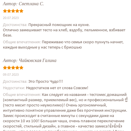
Автор:
Светлана С.
20.07.2023
Достоинства:
Прекрасный помощник на кухне.
Отлично замешивает тесто на хлеб, вздобу, пельменное, взбивает
безе.
Общие впечатления:
Переживаю что семья скоро пухнуть начнет,
каждые выходные у нас теперь с бриошью
Автор:
Чайковская Галина
09.07.2023
Достоинства:
Это Просто Чудо!!!
Недостатки:
Недостатков нет от слова Совсем!
Общие впечатления:
Как следует из названия - тестомес домашний
(компактный размер, приемлемый вес), но и профессиональный ☝️
(тесто месит просто неумолимо)! Очень эргономичный,
интуитивно понятное управление даже без прочтения инструкции.
Замес происходит в считанные минуты с секундами даже на
скорости 10 из 100! Большая чаша, очень плавное переключение
скоростей, стильный дизайн, а главное - качество замеса!👍👍👍