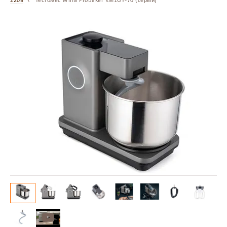
220в
Тестомес Wilfa ProBaker KM1GY-70 (серый)