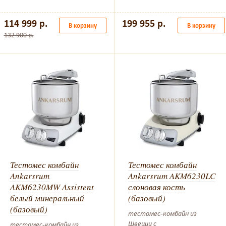
114 999 р.
199 955 р.
В корзину
В корзину
132 900 р.
Тестомес комбайн
Тестомес комбайн
Ankarsrum
Ankarsrum AKM6230LC
AKM6230MW Assistent
слоновая кость
белый минеральный
(базовый)
(базовый)
тестомес-комбайн из
Швеции с
тестомес-комбайн из