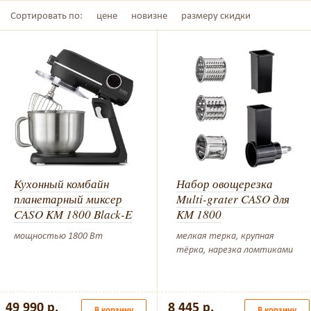
есы Wilfa и аксессуары
Тестомесы Wilfa
Сортировать по:
цене
новизне
размеру скидки
Кухонный комбайн
Набор овощерезка
планетарный миксер
Multi-grater CASO для
CASO KM 1800 Black-E
KM 1800
мощностью 1800 Вт
мелкая терка, крупная
тёрка, нарезка ломтиками
49 990 р.
8 445 р.
В корзину
В корзину