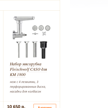
Набор мясорубка
Fleischwolf CASO для
KM 1800
нож с 4 лезвиями, 3
перфорированных диска,
насадки для колбасок
10 650 р.
В корзину