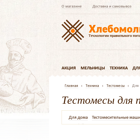
О магазине
Доставка и самовывоз
АКЦИЯ
МЕЛЬНИЦЫ
ТЕХНИКА
ДЛ
Главная
Техника
Тестомесы
Для
Тестомесы для 
Для дома
Тестомесительные маш
Комбайны
Планетарные
Из нер
Для просфор
220в
Для песочного