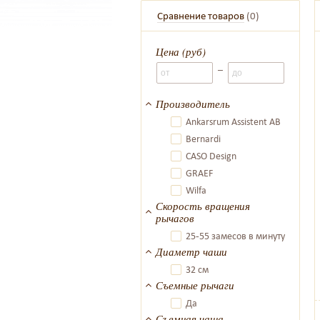
Аксессуары для тестомесов
Тестом
Сравнение товаров
(
0
)
Цена (руб)
–
Производитель
Ankarsrum Assistent AB
Bernardi
CASO Design
GRAEF
Wilfa
Скорость вращения
рычагов
25-55 замесов в минуту
Диаметр чаши
32 см
Съемные рычаги
Да
Съемная чаша