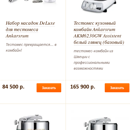
Набор насадок DeLuxe
Тестомес кухонный
для тестомеса
комбайн Ankarsrum
Ankarsrum
AKM6230GW Assistent
белый глянец (базовый)
Тестомес превращается... в
комбайн!
тестомес-комбайн из
Швеции с
профессиональными
возможностями
84 500 р.
165 900 р.
Заказать
Заказать