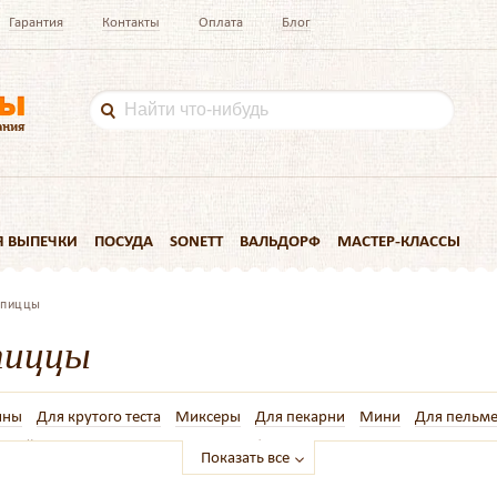
Гарантия
Контакты
Оплата
Блог
Я ВЫПЕЧКИ
ПОСУДА
SONETT
ВАЛЬДОРФ
МАСТЕР-КЛАССЫ
 пиццы
пиццы
ины
Для крутого теста
Миксеры
Для пекарни
Мини
Для пельме
жавейки
Clatronic
на 5 кг
Мясорубки
на 5 литров
Для дрожжевог
Показать все
 теста
на 3 кг
Для пасты
на 3 литра
на 8 литров
на 7 литров
К