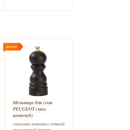
акция
Мельница для соли
Мельница для перца
PEUGEOT (мал,
PEUGEOT (мал, черн)
шоколад)
стальные жернова с плавн
регулировкой помола
стальные жернова с плавной
Остаток: 1
регулировкой помола