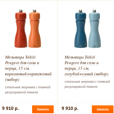
Мельницы Tahiti
Мельницы Tahiti
Peugeot для соли и
Peugeot для соли и
перца, 15 см,
перца, 15 см,
коралловый+оранжевый
голубой+синий (набор)
(набор)
стальные жернова с плавной
регулировкой помола
стальные жернова с плавной
регулировкой помола
9 910 р.
9 910 р.
Заказать
Заказать