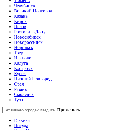
Тюмень
Челябинск
Великий Новгород
Казань
Киров
Псков
Ростов-на-Дону
Новосибирск
Новороссийск
Норильск
Тверь
Иваново
Калуга
Кострома
Курск
Нижний Новгород
Орел
Рязань
Смоленск
Тула
Применить
Главная
Посуда