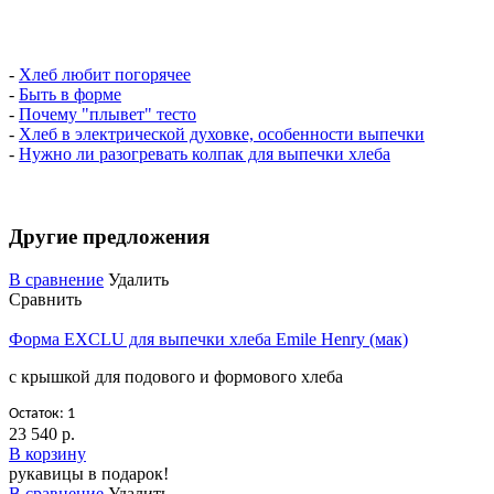
-
Хлеб любит погорячее
-
Быть в форме
-
Почему "плывет" тесто
-
Хлеб в электрической духовке, особенности выпечки
-
Нужно ли разогревать колпак для выпечки хлеба
Другие предложения
В сравнение
Удалить
Сравнить
Форма EXCLU для выпечки хлеба Emile Henry (мак)
с крышкой для подового и формового хлеба
Остаток: 1
23 540 р.
В корзину
рукавицы в подарок!
В сравнение
Удалить