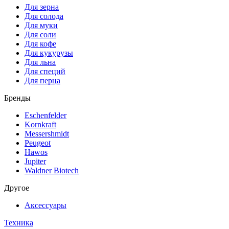
Для зерна
Для солода
Для муки
Для соли
Для кофе
Для кукурузы
Для льна
Для специй
Для перца
Бренды
Eschenfelder
Kornkraft
Messershmidt
Peugeot
Hawos
Jupiter
Waldner Biotech
Другое
Аксессуары
Техника