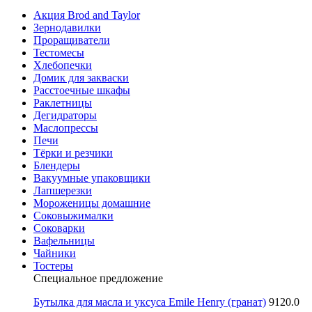
Акция Brod and Taylor
Зернодавилки
Проращиватели
Тестомесы
Хлебопечки
Домик для закваски
Расстоечные шкафы
Раклетницы
Дегидраторы
Маслопрессы
Печи
Тёрки и резчики
Блендеры
Вакуумные упаковщики
Лапшерезки
Мороженицы домашние
Соковыжималки
Соковарки
Вафельницы
Чайники
Тостеры
Специальное предложение
Бутылка для масла и уксуса Emile Henry (гранат)
9120.0