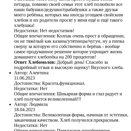
петарда, помимо своей семьи этот хлеб полюбили все
наши бабушки/дедушки/прабабушки а также друзья
моего ребёнка, которых мы иногда угощаем свойским
хлебом и их родители просят у меня ещё и ещё такого
хлебушка!
Недостатки:
Нет недостатков!
Общие впечатления:
Колпак очень прост в обращении,
он не тяжёлый как казаны/утятницы/чугун, ну а пипка
сверху за которую его собственно и берёшь - вообще
самое продуманное решение которое упрощает жизнь
домашнего хлебопёка на 200 процентов!
Ответ Хлебомолов:
Добрый день! Спасибо за
подробный отзыв и высокую оценку! Вкусного хлеба.
Автор:
Алевтина
11.06.2023
Достоинства:
Красота,функционал.
Недостатки:
Нет
Общие впечатления:
Шикарная форма и глаз радует и
хлеб получается великолепный!!!
Автор:
Людмила
18.04.2023
Достоинства:
Великолепная форма, начиная от эстетики,
заканчивая качеством. Хлеб получился прекрасным.
Недостатки:
Нет
Общие впечатления:
Прекрасное приобретение