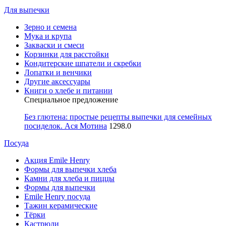
Для выпечки
Зерно и семена
Мука и крупа
Закваски и смеси
Корзинки для расстойки
Кондитерские шпатели и скребки
Лопатки и венчики
Другие аксессуары
Книги о хлебе и питании
Специальное предложение
Без глютена: простые рецепты выпечки для семейных
посиделок. Ася Мотина
1298.0
Посуда
Акция Emile Henry
Формы для выпечки хлеба
Камни для хлеба и пиццы
Формы для выпечки
Emile Henry посуда
Тажин керамические
Тёрки
Кастрюли