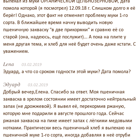
выпекал из муки ОРГАНИЧЕСКОЙ ЦЕЛЬНОЗЕРНОВОЙ, дата
помола которой (я посмотрел) 12.09.18 г. Слишком долго я её
берёг! Однако, этот факт не отменяет проблему муки 1-го
сорта. В ближайшее время начну выводить новую
пшеничную закваску "в две прикормки" и сравню её со
старой (она, надеюсь, ещё послужит)... А пока на плите у
меня другая тема, и хлеб для неё будет очень даже кстати. С
уважением.
Lena
03.02.2019
Эдуард, а что со сроком годности этой муки? Дата помола?
Эдуард
03.02.2019
Добрый вечер,Елена. Спасибо за ответ. Моя пшеничная
закваска в зрелом состоянии имеет достаточно нейтральный
запах (не дрожжевой). Я вывел её, перекормив ржаную,
которую мне подарили в августе прошлого года. Сейчас
ржаная закваска на пике имеет запах с лёгкими медовыми
нотками. Практически весь пшеничный хлеб я выпекаю на
пшеничной муке 1-го сорта, иногда добавляя в неё отруби