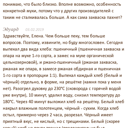
понимаю, что было близко. Вполне возможно, особенность
конкретной муки, потому что у других производителей с
таким не сталкивалась больше. А как сама закваска пахнет?
Эдуард
03.02.2019
Здравствуйте, Елена. Чем больше пеку, тем больше
вопросов. Поэтому, извините, но буду многословен. Сегодня
выпекал два вида хлеба: пшеничный (пшеничная закваска и
опара на муке 1-го сорта, а замес на муке органической
цельнозерновой), и ржано-пшеничный (ржаная закваска,
ржаная же опара, в замесе ржаная обдирная и пшеничная
1-го сорта в пропорции 1:1). Выпекал каждый хлеб (белый и
чёрный) отдельно, в форме, на решётке (камня пока у меня
нет). Разогрел духовку до 230°C (сковорода с горячей водой
уже внутри), 10 минут, удалил воду, снизил температуру до
180°C. Через 40 минут выложил хлеб на решётку. Белый хлеб
накрыл влажным полотенцем, чёрный - сухим. Когда хлеб
остыл, примерно через 2 часа, разрезал. Чёрный имеет
приятный вкус, не кислый, но с трещинами. Белый (скорее
серый) хлеб не почти трещал (предварительно был