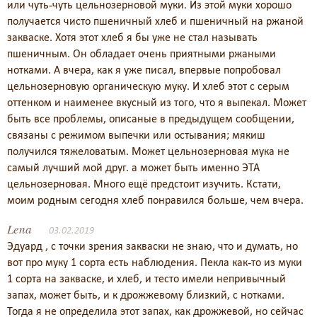
или чуть-чуть цельнозерновой муки. Из этой муки хорошо
получается чисто пшеничный хлеб и пшеничный на ржаной
закваске. Хотя этот хлеб я бы уже не стал называть
пшеничным. Он обладает очень приятными ржаными
нотками. А вчера, как я уже писал, впервые попробовал
цельнозерновую органическую муку. И хлеб этот с серым
оттенком и наименее вкусный из того, что я выпекал. Может
быть все проблемы, описаные в предыдущем сообщении,
связаны с режимом выпечки или остывания; мякиш
получился тяжеловатым. Может цельнозерновая мука не
самый лучший мой друг. а может быть именно ЭТА
цельнозерновая. Много ещё предстоит изучить. Кстати,
моим родным сегодня хлеб понравился больше, чем вчера.
Lena
03.02.2019
Эдуард , с точки зрения закваски не знаю, что и думать, но
вот про муку 1 сорта есть наблюдения. Пекла как-то из муки
1 сорта на закваске, и хлеб, и тесто имели непривычный
запах, может быть, и к дрожжевому близкий, с нотками.
Тогда я не определила этот запах, как дрожжевой, но сейчас