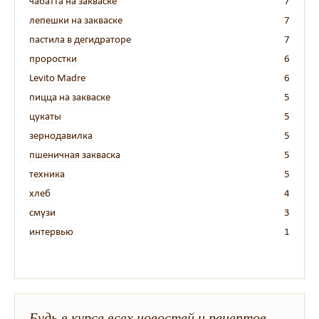
чабатта на закваске
7
лепешки на закваске
7
пастила в дегидраторе
7
проростки
6
Levito Madre
6
пицца на закваске
5
цукаты
5
зернодавилка
5
пшеничная закваска
5
техника
5
хлеб
4
смузи
3
интервью
1
Будь в курсе всех новостей и рецептов