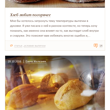
Хлеб любит погорячее
Мне бы хотелось затронуть тему температуры выпечки в
духовке. Я уже писала о ней в разном контексте, но теперь хочу
показать, как именно она влияет на то, как выглядит хлеб внутри
и снаружи. Это поможет вам избежать многих ошибок и,...
,
статья
условия выпечки
14
28.10.2016
Елена Железняк