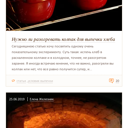
Нужно ли разогревать колпак для выпечки хлеба
Сегодняшнюю статью хочу посвятить одному очень
показательному эксперименту. Суть такая: испечь хлеб в
раскаленном колпаке и в холодном, точнее, не разогретом
заранее. Я иногда встречаю мнение, что не важно, разогрели вы
колпак или нет, что все равно получится супер, и...
,
статья
условия выпечки
20
25.06.2019
Елена Железняк