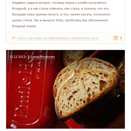
Недавно задали вопрос, почему корка у хлеба получается
бледной, а я как стала отвечать, как стала, и поняла, что это
большая тема причин много, и что, начни писать, получится
целая статья. Так и вышло) Итак, проблему мы обозначили:
бледная корка...
,
,
,
статья
про муку
условия выпечки
компоненты теста
5
13.12.2017
Елена Железняк