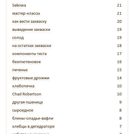
Sekowa
21
мастер-классы
21
как вести закваску
20
выведение закваски
19
солод
19
на остатках закваски
18
компоненты теста
17
безглютеновое
16
печенье
15
фруктовые дрожжи
14
хлебопечка
10
Chad Robertson
10
другая пшеница
9
сыроедное
8
блины-оладьи-вафли
8
хлебцы в дегидраторе
7