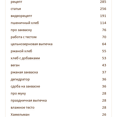
рецепт
285
статья
256
видеорецепт
191
пшеничный хлеб
114
про закваску
76
работа с тестом
70
цельнозерновая выпечка
64
ржаной хлеб
55
хлеб с добавками
53
веган
43
ржаная закваска
37
дегидратор
36
сдоба на закваске
36
про муку
28
праздничная выпечка
28
влажное тесто
28
Хамельман
26