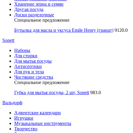
Хранение зерна и семян
Другая посуда
Доски разделочные
Специальное предложение
Бутылка для масла и уксуса Emile Henry (гранат)
9120.0
Sonett
Наборы
Для стирки
Для мытья посуды
Антисептики
Для рук и тела
Чистящие средства
Специальное предложение
Губка для мытья посуды, 2 шт, Sonett
983.0
Вальдорф
Адвентские календари
Игрушки
Музыкальные инструменты
Творчество