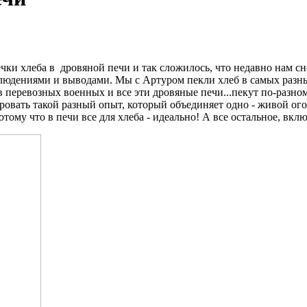
ечки хлеба в дровяной печи и так сложилось, что недавно нам с
блюдениями и выводами. Мы с Артуром пекли хлеб в самых разны
 перевозных военных и все эти дровяные печи...пекут по-разном
ировать такой разный опыт, который объединяет одно - живой ог
отому что в печи все для хлеба - идеально! А все остальное, вк