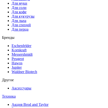
Для муки
Для соли
Для кофе
Для кукурузы
Для льна
Для специй
Для перца
Бренды
Eschenfelder
Kornkraft
Messershmidt
Peugeot
Hawos
Jupiter
Waldner Biotech
Другое
Аксессуары
Техника
Акция Brod and Taylor