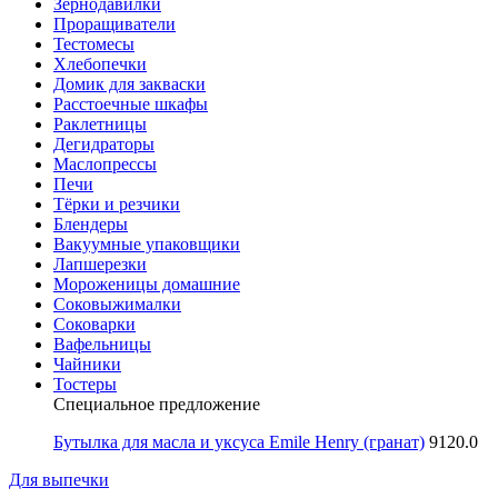
Зернодавилки
Проращиватели
Тестомесы
Хлебопечки
Домик для закваски
Расстоечные шкафы
Раклетницы
Дегидраторы
Маслопрессы
Печи
Тёрки и резчики
Блендеры
Вакуумные упаковщики
Лапшерезки
Мороженицы домашние
Соковыжималки
Соковарки
Вафельницы
Чайники
Тостеры
Специальное предложение
Бутылка для масла и уксуса Emile Henry (гранат)
9120.0
Для выпечки