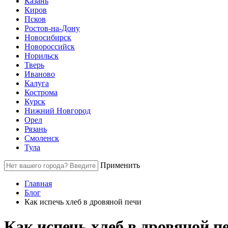
Казань
Киров
Псков
Ростов-на-Дону
Новосибирск
Новороссийск
Норильск
Тверь
Иваново
Калуга
Кострома
Курск
Нижний Новгород
Орел
Рязань
Смоленск
Тула
Применить
Главная
Блог
Как испечь хлеб в дровяной печи
Как испечь хлеб в дровяной п