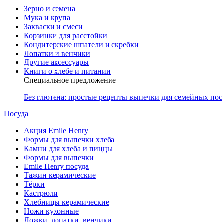
Зерно и семена
Мука и крупа
Закваски и смеси
Корзинки для расстойки
Кондитерские шпатели и скребки
Лопатки и венчики
Другие аксессуары
Книги о хлебе и питании
Специальное предложение
Без глютена: простые рецепты выпечки для семейных по
Посуда
Акция Emile Henry
Формы для выпечки хлеба
Камни для хлеба и пиццы
Формы для выпечки
Emile Henry посуда
Тажин керамические
Тёрки
Кастрюли
Хлебницы керамические
Ножи кухонные
Ложки, лопатки, венчики