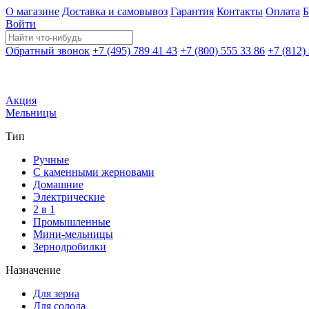
О магазине
Доставка и самовывоз
Гарантия
Контакты
Оплата
Б
Войти
Обратный звонок
+7 (495) 789 41 43
+7 (800) 555 33 86
+7 (812)
Акция
Мельницы
Тип
Ручные
С каменными жерновами
Домашние
Электрические
2 в 1
Промышленные
Мини-мельницы
Зернодробилки
Назначение
Для зерна
Для солода