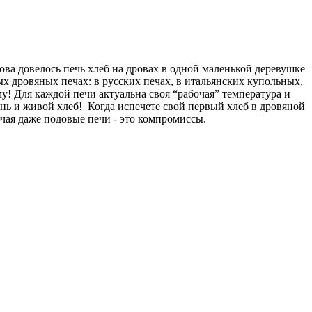
нова довелось печь хлеб на дровах в одной маленькой деревушке
х дровяных печах: в русских печах, в итальянских купольных,
у! Для каждой печи актуальна своя “рабочая” температура и
онь и живой хлеб! Когда испечете свой первый хлеб в дровяной
лючая даже подовые печи - это компромиссы.