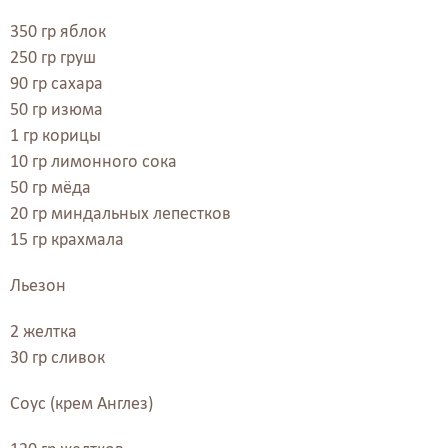
350 гр яблок
250 гр груш
90 гр сахара
50 гр изюма
1 гр корицы
10 гр лимонного сока
50 гр мёда
20 гр миндальных лепестков
15 гр крахмала
Льезон
2 желтка
30 гр сливок
Соус (крем Англез)