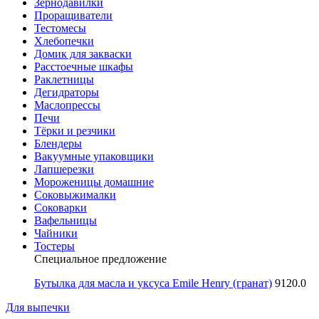
Зернодавилки
Проращиватели
Тестомесы
Хлебопечки
Домик для закваски
Расстоечные шкафы
Раклетницы
Дегидраторы
Маслопрессы
Печи
Тёрки и резчики
Блендеры
Вакуумные упаковщики
Лапшерезки
Мороженицы домашние
Соковыжималки
Соковарки
Вафельницы
Чайники
Тостеры
Специальное предложение
Бутылка для масла и уксуса Emile Henry (гранат)
9120.0
Для выпечки