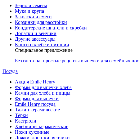
Зерно и семена
Мука и крупа
Закваски и смеси
Корзинки для расстойки
Кондитерские шпатели и скребки
Лопатки и венчики
Другие аксессуары
Книги о хлебе и питании
Специальное предложение
Без глютена: простые рецепты выпечки для семейных по
Посуда
Акция Emile Henry
Формы для выпечки хлеба
Камни для хлеба и пиццы
Формы для выпечки
Emile Henry посуда
Тажин керамические
Тёрки
Кастрюли
Хлебницы керамические
Ножи кухонные
Ложки, лопатки, венчики