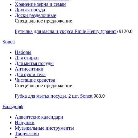
Хранение зерна и семян
Другая посуда
Доски разделочные
Специальное предложение
Бутылка для масла и уксуса Emile Henry (гранат)
9120.0
Sonett
Наборы
Для стирки
Для мытья посуды
Антисептики
Для рук и тела
Чистящие средства
Специальное предложение
Губка для мытья посуды, 2 шт, Sonett
983.0
Вальдорф
Адвентские календари
Игрушки
Музыкальные инструменты
Творчество