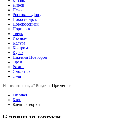
Казань
Киров
Псков
Ростов-на-Дону
Новосибирск
Новороссийск
Норильск
Тверь
Иваново
Калуга
Кострома
Курск
Нижний Новгород
Орел
Рязань
Смоленск
Тула
Применить
Главная
Блог
Бледные корки
Бледные корки