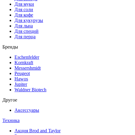
Для муки
Для соли
Для кофе
Для кукурузы
Для льна
Для специй
Для перца
Бренды
Eschenfelder
Kornkraft
Messershmidt
Peugeot
Hawos
Jupiter
Waldner Biotech
Другое
Аксессуары
Техника
Акция Brod and Taylor