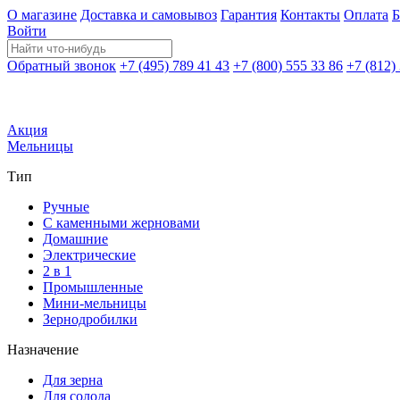
О магазине
Доставка и самовывоз
Гарантия
Контакты
Оплата
Б
Войти
Обратный звонок
+7 (495) 789 41 43
+7 (800) 555 33 86
+7 (812)
Акция
Мельницы
Тип
Ручные
С каменными жерновами
Домашние
Электрические
2 в 1
Промышленные
Мини-мельницы
Зернодробилки
Назначение
Для зерна
Для солода