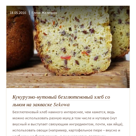
18.05.2016
Елена Железняк
Кукурузно-нутовый безглютеновый хлеб со
льном на закваске Sekowa
Безглютеновый хлеб намного интереснее, чем кажется, ведь
можно использовать разную муку,в том числе и нутовую (нут
вкусный и выступает связующим ингредиентом, почти, как яйца),
использовать овощи (например, картофельное пюре – вкусно и