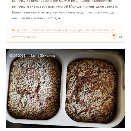
выпечку из цельнозерновой муки и не слишком калорийную
выпечку, я знаю, вас таких много)) Мои дети очень даже уважают
банановые кексы, есть у нас любимый рецепт, который иногда
очень кстати вспоминается, и...
,
,
,
,
рецепт
цельнозерновая выпечка
видеорецепт
хлебопечка
на
остатках закваски
44
03.04.2016
Елена Железняк