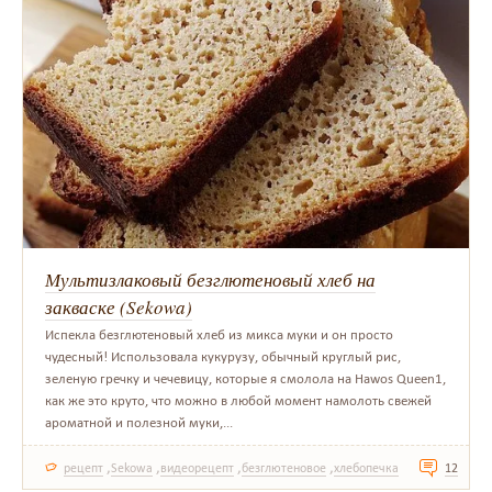
Мультизлаковый безглютеновый хлеб на
закваске (Sekowa)
Испекла безглютеновый хлеб из микса муки и он просто
чудесный! Использовала кукурузу, обычный круглый рис,
зеленую гречку и чечевицу, которые я смолола на Hawos Queen1,
как же это круто, что можно в любой момент намолоть свежей
ароматной и полезной муки,...
,
,
,
,
рецепт
Sekowa
видеорецепт
безглютеновое
хлебопечка
12