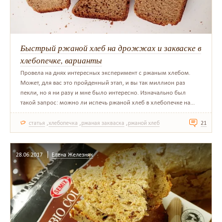
Быстрый ржаной хлеб на дрожжах и закваске в
хлебопечке, варианты
Провела на днях интересных эксперимент с ржаным хлебом.
Может, для вас это пройденный этап, и вы так миллион раз
пекли, но я ни разу и мне было интересно. Изначально был
такой запрос: можно ли испечь ржаной хлеб в хлебопечке на...
,
,
,
статья
хлебопечка
ржаная закваска
ржаной хлеб
21
28.06.2017
Елена Железняк