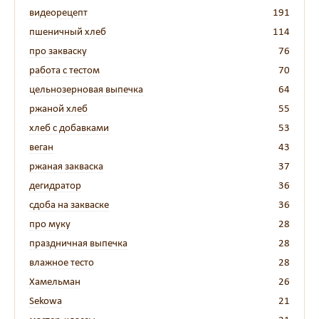
видеорецепт
191
пшеничный хлеб
114
про закваску
76
работа с тестом
70
цельнозерновая выпечка
64
ржаной хлеб
55
хлеб с добавками
53
веган
43
ржаная закваска
37
дегидратор
36
сдоба на закваске
36
про муку
28
праздничная выпечка
28
влажное тесто
28
Хамельман
26
Sekowa
21