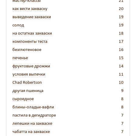
мастер-классы
21
как вести закваску
20
выведение закваски
19
солод
19
на остатках закваски
18
компоненты теста
17
безглютеновое
16
печенье
15
фруктовые дрожжи
14
условия выпечки
11
Chad Robertson
10
другая пшеница
9
сыроедное
8
блины-оладьи-вафли
8
пастила в дегидраторе
7
лепешки на закваске
7
чабатта на закваске
7