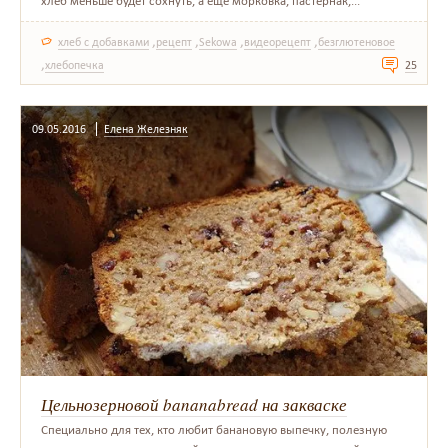
хлеб меньше будет сохнуть, а еще морковка, пастернак,...
,
,
,
,
хлеб с добавками
рецепт
Sekowa
видеорецепт
безглютеновое
,
хлебопечка
25
09.05.2016
Елена Железняк
Цельнозерновой bananabread на закваске
Специально для тех, кто любит банановую выпечку, полезную