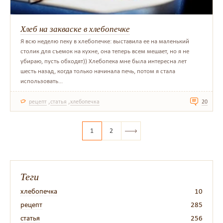
Хлеб на закваске в хлебопечке
Я всю неделю пеку в хлебопечке: выставила ее на маленький
столик для съемок на кухне, она теперь всем мешает, но я не
убираю, пусть обходят)) Хлебопека мне была интересна лет
шесть назад, когда только начинала печь, потом я стала
использовать...
,
,
рецепт
статья
хлебопечка
20
1
2
Теги
хлебопечка
10
рецепт
285
статья
256