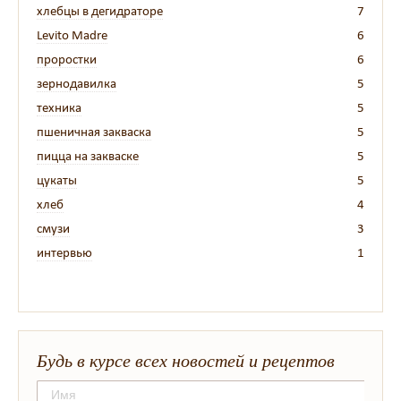
хлебцы в дегидраторе
7
Levito Madre
6
проростки
6
зернодавилка
5
техника
5
пшеничная закваска
5
пицца на закваске
5
цукаты
5
хлеб
4
смузи
3
интервью
1
Будь в курсе всех новостей и рецептов