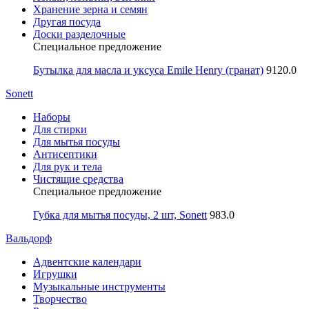
Хранение зерна и семян
Другая посуда
Доски разделочные
Специальное предложение
Бутылка для масла и уксуса Emile Henry (гранат)
9120.0
Sonett
Наборы
Для стирки
Для мытья посуды
Антисептики
Для рук и тела
Чистящие средства
Специальное предложение
Губка для мытья посуды, 2 шт, Sonett
983.0
Вальдорф
Адвентские календари
Игрушки
Музыкальные инструменты
Творчество