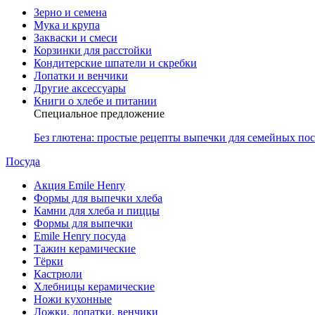
Зерно и семена
Мука и крупа
Закваски и смеси
Корзинки для расстойки
Кондитерские шпатели и скребки
Лопатки и венчики
Другие аксессуары
Книги о хлебе и питании
Специальное предложение
Без глютена: простые рецепты выпечки для семейных по
Посуда
Акция Emile Henry
Формы для выпечки хлеба
Камни для хлеба и пиццы
Формы для выпечки
Emile Henry посуда
Тажин керамические
Тёрки
Кастрюли
Хлебницы керамические
Ножи кухонные
Ложки, лопатки, венчики