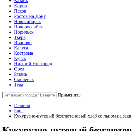
Казань
Киров
Псков
Ростов-на-Дону
Новосибирск
Новороссийск
Норильск
Тверь
Иваново
Калуга
Кострома
Курск
Нижний Новгород
Орел
Рязань
Смоленск
Тула
Применить
Главная
Блог
Кукурузно-нутовый безглютеновый хлеб со льном на зак
Кукурузно-нутовый безглютен