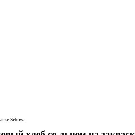
васке Sekowa
овый хлеб со льном на закваск