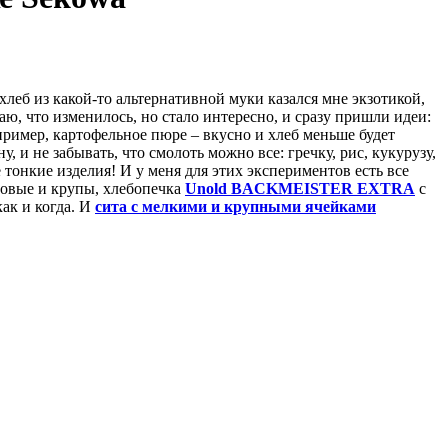
 хлеб из какой-то альтернативной муки казался мне экзотикой,
наю, что изменилось, но стало интересно, и сразу пришли идеи:
ример, картофельное пюре – вкусно и хлеб меньше будет
, и не забывать, что смолоть можно все: гречку, рис, кукурузу,
тонкие изделия! И у меня для этих экспериментов есть все
обовые и крупы, хлебопечка
Unold BACKMEISTER EXTRA
с
как и когда. И
сита с мелкими и крупными ячейками