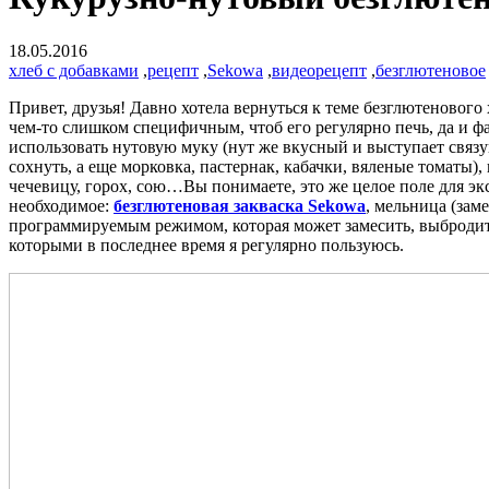
18.05.2016
хлеб с добавками
,
рецепт
,
Sekowa
,
видеорецепт
,
безглютеновое
Привет, друзья! Давно хотела вернуться к теме безглютенового 
чем-то слишком специфичным, чтоб его регулярно печь, да и фан
использовать нутовую муку (нут же вкусный и выступает связ
сохнуть, а еще морковка, пастернак, кабачки, вяленые томаты), 
чечевицу, горох, сою…Вы понимаете, это же целое поле для экс
необходимое:
безглютеновая закваска Sekowa
, мельница (зам
программируемым режимом, которая может замесить, выбродить и
которыми в последнее время я регулярно пользуюсь.