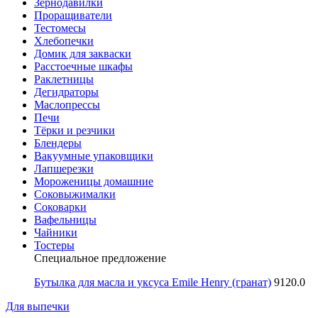
Зернодавилки
Проращиватели
Тестомесы
Хлебопечки
Домик для закваски
Расстоечные шкафы
Раклетницы
Дегидраторы
Маслопрессы
Печи
Тёрки и резчики
Блендеры
Вакуумные упаковщики
Лапшерезки
Мороженицы домашние
Соковыжималки
Соковарки
Вафельницы
Чайники
Тостеры
Специальное предложение
Бутылка для масла и уксуса Emile Henry (гранат)
9120.0
Для выпечки