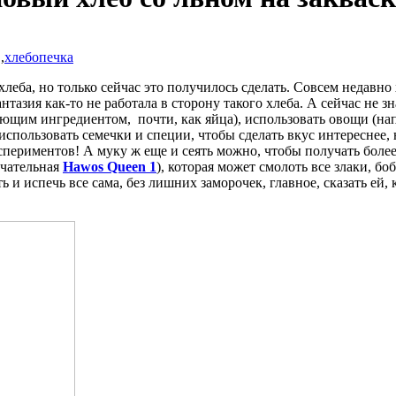
,
хлебопечка
хлеба, но только сейчас это получилось сделать. Совсем недавно
тазия как-то не работала в сторону такого хлеба. А сейчас не з
ующим ингредиентом, почти, как яйца), использовать овощи (нап
использовать семечки и специи, чтобы сделать вкус интереснее, ну
периментов! А муку ж еще и сеять можно, чтобы получать более 
ечательная
Hawos Queen 1
), которая может смолоть все злаки, б
 испечь все сама, без лишних заморочек, главное, сказать ей, 