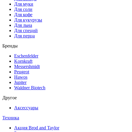
Для муки
Для соли
Для кофе
Для кукурузы
Для льна
Для специй
Для перца
Бренды
Eschenfelder
Kornkraft
Messershmidt
Peugeot
Hawos
Jupiter
Waldner Biotech
Другое
Аксессуары
Техника
Акция Brod and Taylor