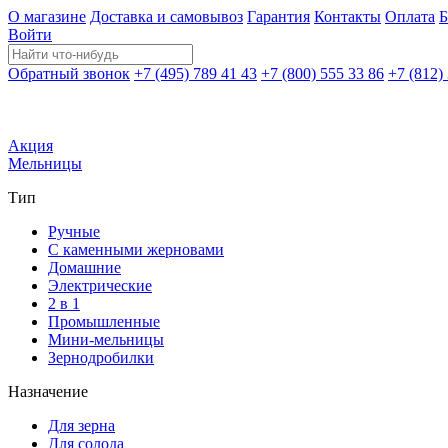
О магазине
Доставка и самовывоз
Гарантия
Контакты
Оплата
Б
Войти
Обратный звонок
+7 (495) 789 41 43
+7 (800) 555 33 86
+7 (812)
Акция
Мельницы
Тип
Ручные
С каменными жерновами
Домашние
Электрические
2 в 1
Промышленные
Мини-мельницы
Зернодробилки
Назначение
Для зерна
Для солода