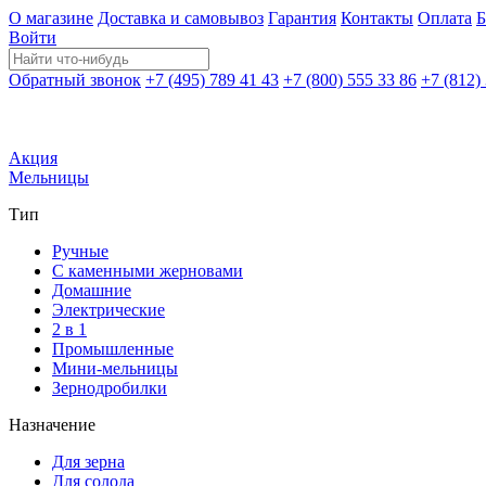
О магазине
Доставка и самовывоз
Гарантия
Контакты
Оплата
Б
Войти
Обратный звонок
+7 (495) 789 41 43
+7 (800) 555 33 86
+7 (812)
Акция
Мельницы
Тип
Ручные
С каменными жерновами
Домашние
Электрические
2 в 1
Промышленные
Мини-мельницы
Зернодробилки
Назначение
Для зерна
Для солода