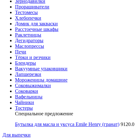
Зернодавилки
Проращиватели
Тестомесы
Хлебопечки
Домик для закваски
Расстоечные шкафы
Раклетницы
Дегидраторы
Маслопрессы
Печи
Тёрки и резчики
Блендеры
Вакуумные упаковщики
Лапшерезки
Мороженицы домашние
Соковыжималки
Соковарки
Вафельницы
Чайники
Тостеры
Специальное предложение
Бутылка для масла и уксуса Emile Henry (гранат)
9120.0
Для выпечки