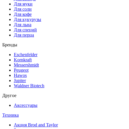
Для муки
Для соли
Для кофе
Для кукурузы
Для льна
Для специй
Для перца
Бренды
Eschenfelder
Kornkraft
Messershmidt
Peugeot
Hawos
Jupiter
Waldner Biotech
Другое
Аксессуары
Техника
Акция Brod and Taylor