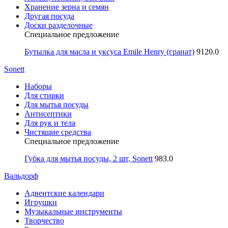
Хранение зерна и семян
Другая посуда
Доски разделочные
Специальное предложение
Бутылка для масла и уксуса Emile Henry (гранат)
9120.0
Sonett
Наборы
Для стирки
Для мытья посуды
Антисептики
Для рук и тела
Чистящие средства
Специальное предложение
Губка для мытья посуды, 2 шт, Sonett
983.0
Вальдорф
Адвентские календари
Игрушки
Музыкальные инструменты
Творчество