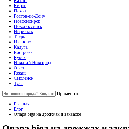
Казань
Киров
Псков
Ростов-на-Дону
Новосибирск
Новороссийск
Норильск
Тверь
Иваново
Калуга
Кострома
Курск
Нижний Новгород
Орел
Рязань
Смоленск
Тула
Применить
Главная
Блог
Опара biga на дрожжах и закваске
Опара biga на дрожжах и закв