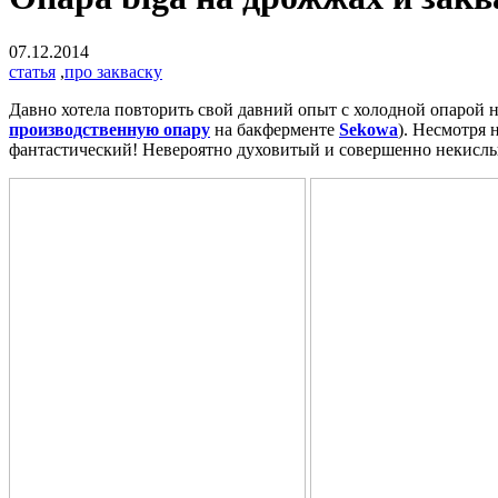
07.12.2014
статья
,
про закваску
Давно хотела повторить свой давний опыт с холодной опарой на
производственную опару
на бакферменте
Sekowa
). Несмотря 
фантастический! Невероятно духовитый и совершенно некислы