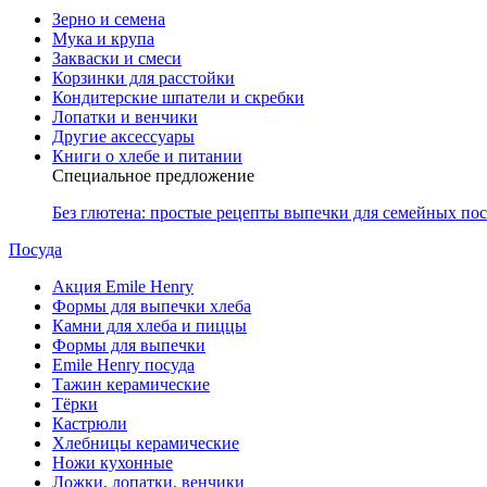
Зерно и семена
Мука и крупа
Закваски и смеси
Корзинки для расстойки
Кондитерские шпатели и скребки
Лопатки и венчики
Другие аксессуары
Книги о хлебе и питании
Специальное предложение
Без глютена: простые рецепты выпечки для семейных по
Посуда
Акция Emile Henry
Формы для выпечки хлеба
Камни для хлеба и пиццы
Формы для выпечки
Emile Henry посуда
Тажин керамические
Тёрки
Кастрюли
Хлебницы керамические
Ножи кухонные
Ложки, лопатки, венчики