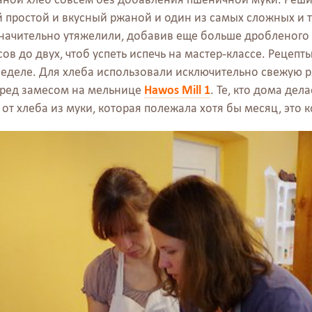
 простой и вкусный ржаной и один из самых сложных и 
ачительно утяжелили, добавив еще больше дробленого з
в до двух, чтоб успеть испечь на мастер-классе. Рецепты,
 неделе. Для хлеба использовали исключительно свежую 
еред замесом на мельнице
Hawos Mill 1
. Те, кто дома дел
 от хлеба из муки, которая полежала хотя бы месяц, это 