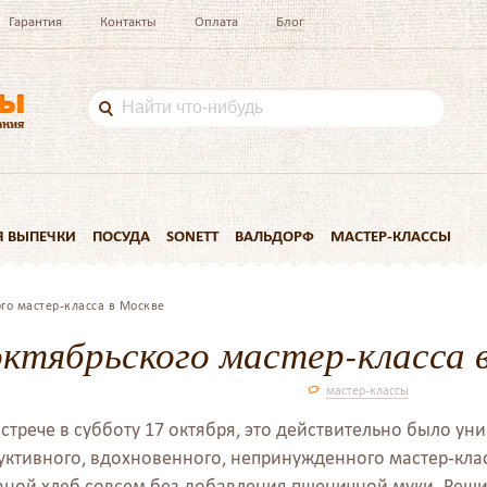
Гарантия
Контакты
Оплата
Блог
Я ВЫПЕЧКИ
ПОСУДА
SONETT
ВАЛЬДОРФ
МАСТЕР-КЛАССЫ
ого мастер-класса в Москве
ктябрьского мастер-класса 
мастер-классы
встрече в субботу 17 октября, это действительно было у
дуктивного, вдохновенного, непринужденного мастер-клас
аной хлеб совсем без добавления пшеничной муки. Решил