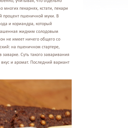
обенно, учитывая, что отдельно
о многих пекарнях, кстати, пекари
ий процент пшеничной муки. В
лода и кориандра, который
дкрашенная жидким солодовым
 он не имеет ничего общего со
ский: на пшеничном стартере,
в заварке.
Суть такого заваривания
 вкус и аромат. Последний вариант