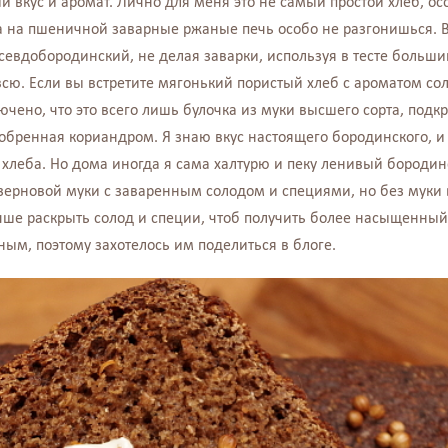
й вкус и аромат. Лично для меня это не самый простой хлеб, ос
 а на пшеничной заварные ржаные печь особо не разгонишься. В
псевдобородинский, не делая заварки, используя в тесте больш
всю. Если вы встретите мягонький пористый хлеб с ароматом со
ючено, что это всего лишь булочка из муки высшего сорта, по
обренная кориандром. Я знаю вкус настоящего бородинского, и
хлеба. Но дома иногда я сама халтурю и пеку ленивый бородин
зерновой муки с заваренным солодом и специями, но без муки 
лучше раскрыть солод и специи, чтоб получить более насыщенный
ным, поэтому захотелось им поделиться в блоге.