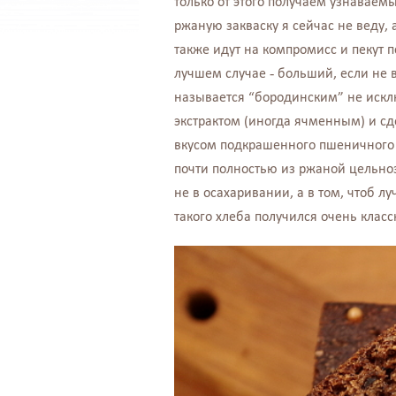
только от этого получаем узнаваемы
ржаную закваску я сейчас не веду,
также идут на компромисс и пекут 
лучшем случае - больший, если не 
называется “бородинским” не искл
экстрактом (иногда ячменным) и сд
вкусом подкрашенного пшеничного 
почти полностью из ржаной цельно
не в осахаривании, а в том, чтоб 
такого хлеба получился очень класс