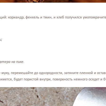
еций: кориандр, фенхель и тмин, и хлеб получился умопомрачи
и;
ртера на пике.
 муку, перемешайте до однородности, затяните пленкой и остав
нимется, будет пористой внутри, поверхность немного осядет и б