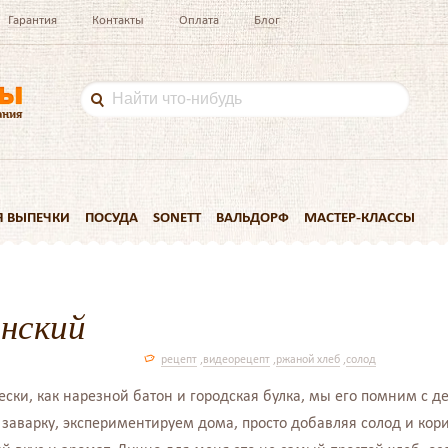
Гарантия
Контакты
Оплата
Блог
Я ВЫПЕЧКИ
ПОСУДА
SONETT
ВАЛЬДОРФ
МАСТЕР-КЛАССЫ
нский
рецепт
,
видеорецепт
,
ржаной хлеб
,
солод
ески, как нарезной батон и городская булка, мы его помним с д
заварку, экспериментируем дома, просто добавляя солод и кор