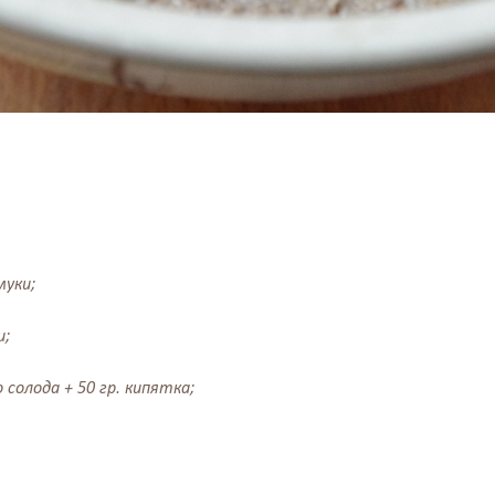
муки;
и;
солода + 50 гр. кипятка;