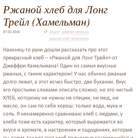
Ржаной хлеб для Лонг
Трейл (Хамельман)
07.02.2016
рецепт
,
ржаная закваска
,
ржаной хлеб
,
Хамельман
Наконец-то руки дошли рассказать про этот
прекрасный хлеб – «Ржаной для Лонг Трейл» от
Джеффри Хамельмана! Один из самых вкусных
ржаных, с таким характером! У нас обычно ржаные
долго лежат, а этот исчез быстро, две буханки. Вкус
его простыми словами описать сложно, но это чистый
ХЛЕБ, которому не нужны не специи, ни мед, ни
масло, он сам по себе хорош: только вода, мука и
соль. Я ненамеренно сравниваю хлеб с людьми, у
хлеба тоже есть характер, который выражается во
вкусе и аромате, в настроении и ощущениях, которые
он дарит, так вот этот хлеб полностью состоявшийся и