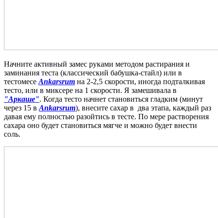
Начните активный замес руками методом растирания и
заминания теста (классический бабушка-стайл) или в
тестомесе
Ankarsrum
на 2-2,5 скорости, иногда подталкивая
тесто, или в миксере на 1 скорости. Я замешивала в
"Аркаше"
.
Когда тесто начнет становиться гладким (минут
через 15 в
Ankarsrum
), внесите сахар в два этапа, каждый раз
давая ему полностью разойтись в тесте. По мере растворения
сахара оно будет становиться мягче и можно будет внести
соль.