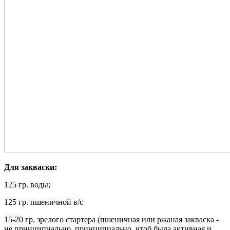
Для закваски:
125 гр. воды;
125 гр. пшеничной в/с
15-20 гр. зрелого стартера (пшеничная или ржаная закваска -
не принципиально, принципиально, чтоб была активная и