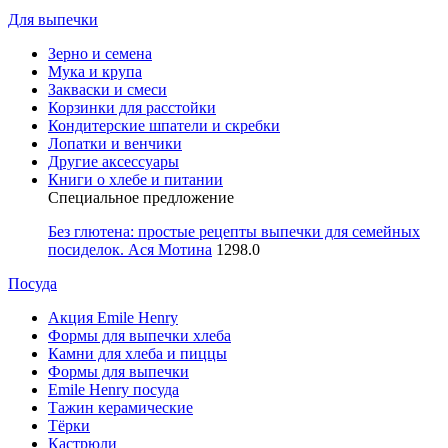
Для выпечки
Зерно и семена
Мука и крупа
Закваски и смеси
Корзинки для расстойки
Кондитерские шпатели и скребки
Лопатки и венчики
Другие аксессуары
Книги о хлебе и питании
Специальное предложение
Без глютена: простые рецепты выпечки для семейных
посиделок. Ася Мотина
1298.0
Посуда
Акция Emile Henry
Формы для выпечки хлеба
Камни для хлеба и пиццы
Формы для выпечки
Emile Henry посуда
Тажин керамические
Тёрки
Кастрюли