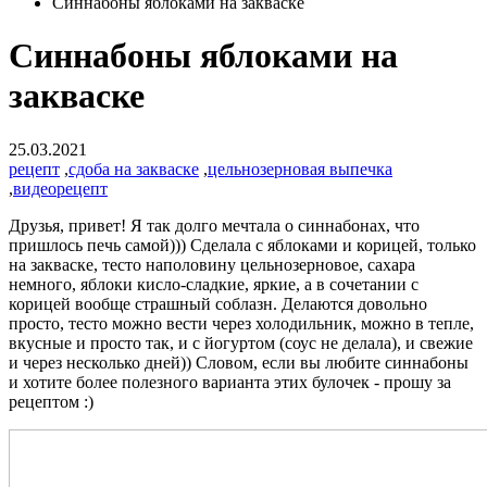
Синнабоны яблоками на закваске
Синнабоны яблоками на
закваске
25.03.2021
рецепт
,
сдоба на закваске
,
цельнозерновая выпечка
,
видеорецепт
Друзья, привет! Я так долго мечтала о синнабонах, что
пришлось печь самой))) Сделала с яблоками и корицей, только
на закваске, тесто наполовину цельнозерновое, сахара
немного, яблоки кисло-сладкие, яркие, а в сочетании с
корицей вообще страшный соблазн. Делаются довольно
просто, тесто можно вести через холодильник, можно в тепле,
вкусные и просто так, и с йогуртом (соус не делала), и свежие
и через несколько дней)) Словом, если вы любите синнабоны
и хотите более полезного варианта этих булочек - прошу за
рецептом :)