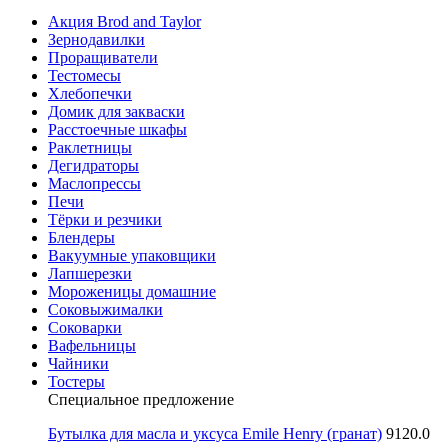
Акция Brod and Taylor
Зернодавилки
Проращиватели
Тестомесы
Хлебопечки
Домик для закваски
Расстоечные шкафы
Раклетницы
Дегидраторы
Маслопрессы
Печи
Тёрки и резчики
Блендеры
Вакуумные упаковщики
Лапшерезки
Мороженицы домашние
Соковыжималки
Соковарки
Вафельницы
Чайники
Тостеры
Специальное предложение
Бутылка для масла и уксуса Emile Henry (гранат)
9120.0