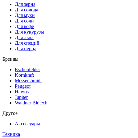
Для зерна
Для солода
Для муки
Для соли
Для кофе
Для кукурузы
Для льна
Для специй
Для перца
Бренды
Eschenfelder
Kornkraft
Messershmidt
Peugeot
Hawos
Jupiter
Waldner Biotech
Другое
Аксессуары
Техника