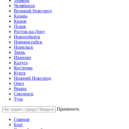
Тюмень
Челябинск
Великий Новгород
Казань
Киров
Псков
Ростов-на-Дону
Новосибирск
Новороссийск
Норильск
Тверь
Иваново
Калуга
Кострома
Курск
Нижний Новгород
Орел
Рязань
Смоленск
Тула
Применить
Главная
Блог